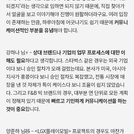
되겠지
’
라는 생각으로 임하면 되지 않기 때문에
,
직접 찾아가
서 얼굴을 보고 이야기해야 진행이 원활하더라구요. 여러 입장
이 존재하는 만큼
,
하루아침에 어긋나기도 쉽기 때문에
커뮤니
케이션적인 부분을 유념
해야 합니다
.
강하나 님
⚡
–
상대 브랜드나 기업의 업무 프로세스에 대한 이
해도 필요
하다고 생각합니다
.
스타벅스 같은 경우는 외국 기업
이다 보니 승인 절차가 오래 걸렸는데요
.
본사가 미국
,
아시아
지사가 홍콩이다 보니 승인 절차도 복잡했고
,
전통 시장에 매
장을 낸 것 자체가 특이 케이스다 보니 조율이 쉽지 않았습니
다
.
그리고
F&B
빅 브랜드의 경우
,
대부분 연 단위로 모든 계획
이 정해져 있기 때문에
빠르고 기민하게 커뮤니케이션을 하는
것이 중요
합니다
.
양준하 님🧸
–
<LGX
플레이모빌
>
프로젝트의 경우도 마찬가