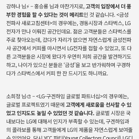
강하나 님
⚡
–
홍승룡 님과 마찬가지로
,
고객의 입장에서 더 풍
부한 경험을 할 수 있다는 것이 메리트
인 것 같습니다
. <
금성
전파사 새로고침센터
>
의 경우에는
,
경동시장과 스타벅스
, LG
전자가 만나 이뤄진 공간인데요
.
젊은 고객분들은 스타벅스를
주로 찾아오는데
,
갔다가 자리가 없으면 자연스럽게 금성전파
사 공간에서 커피를 마시면서
LG
전자를 접할 수 있었고
,
또 다
른 고객분들은 시장에 왔다가 우연히 저희 공간을 발견하기도
하고
,
나이가 있으신 분들은
‘
금성
’
을 보고 반가워하며 구경하
다가 스타벅스에서 커피 한 잔 드시기도 하니까요
.
소희정 님
🎨
–
<LG-
구겐하임 글로벌 파트너십
>
의 경우에는
,
글로벌 프로젝트였기 때문에
고객에게 새로움을 선사할 수 있
었고 인지도도 높일 수 있었던 것 같습니다
.
글로벌 시장은 국
내보다는
LG
에 대해서 인지가 부족할 수 있는데
,
구겐하임과
의 콜라보를 통해 고객들에게
LG
의 제품을 자연스럽게 보여줄
수 있었어요
.
당시
YCC
파티
(Young Collectors Council) LG
디