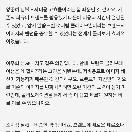
양준하 님🧸
–
저비용 고효율
이라는 점 때문인 것 같아요
.
기
존의 피규어 브랜드를 활용했기 때문에 비용과 시간이 절감될
수 있었고
,
앞서 말씀드린 것처럼 플레이모빌이라는 브랜드의
이미지와 팬덤을 공유할 수 있었다는 점에서 콜라보가 효과적
이었습니다
.
이주희 님
🏕
–
저도 같은 의견입니다
.
한때
‘
브랜드 콜라보레
이션을 왜 할까
?’
라는 고민을 해봤는데
,
저비용으로 이미지 쇄
신이 가능하기 때문
인 것 같더라구요. 브랜드가 자신만의 힘으
로 기존의 이미지를 변화시키려면 오랜 기간과 노력이 들기 마
련인데
, 콜라보레이션을
통해서 좀 더 쉽고 빠르게 원하는 바
를 이룰 수 있으니까요
.
소희정 님
🎨
–
비슷한 맥락인데요
.
브랜드에 새로운 페르소나