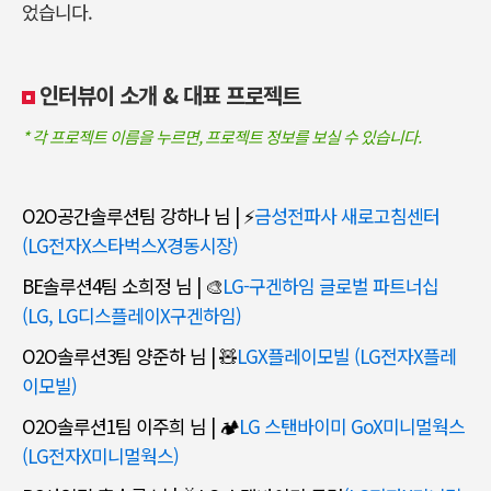
었습니다
.
인터뷰이 소개
&
대표 프로젝트
* 각 프로젝트 이름을 누르면, 프로젝트 정보를 보실 수 있습니다.
O2O공간솔루션팀 강하나 님 | ⚡
금성전파사 새로고침센터
(LG전자X스타벅스X경동시장)
BE솔루션4팀 소희정 님 | 🎨
LG-구겐하임 글로벌 파트너십
(LG, LG디스플레이X구겐하임)
O2O솔루션3팀 양준하 님 | 🧸
LGX플레이모빌 (LG전자X플레
이모빌)
O2O솔루션1팀 이주희 님 | 🏕️
LG 스탠바이미 GoX미니멀웍스
(LG전자X미니멀웍스)