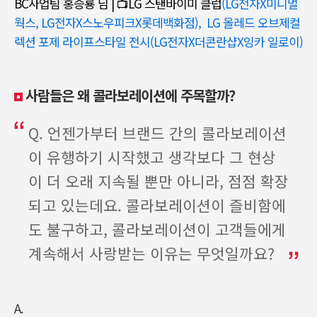
BC사업팀 홍승룡 님 | 📺️LG 스탠바이미 클럽
(
LG전자X미니멀
웍스
,
LG전자X스노우피크X롯데백화점
),
LG 올레드 오브제컬
렉션 포제 라이프스타일 전시(LG전자X더콘란샵X잉카 일로이)
사람들은 왜 콜라보레이션에 주목할까
?
Q. 언젠가부터 브랜드 간의 콜라보레이션
이 유행하기 시작했고 생각보다 그 현상
이 더 오래 지속될 뿐만 아니라, 점점 확장
되고 있는데요. 콜라보레이션이 즐비함에
도 불구하고, 콜라보레이션이 고객들에게
계속해서 사랑받는 이유는 무엇일까요?
A.