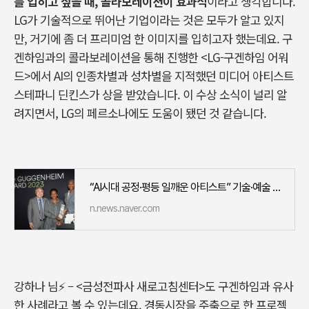
를 입히고 싶을 때
, 콜라보레이션이
효과적
이라고 생각합니다
.
LG
가 기술적으로 뛰어난 기업이라는 것은 모두가 알고 있지
만
,
거기에 좀 더 프리미엄 한 이미지를 입히고자 했는데요
.
구
겐하임과의 콜라보레이션을 통해 진행한
<LG-
구겐하임 어워
드
>
에서
AI
의 인종차별과 성차별을 지적했던 미디어 아티스트
스테파니 딘킨스가 상을 받았습니다
.
이 수상 소식이 널리 알
려지면서
, LG
의 페르소나에도 도움이 됐던 것 같습니다
.
“AI시대 공정·평등 일깨운 아티스트” 기술·예술 결합 ‘LG 구겐하임 어워드’ 첫 개최
n.news.naver.com
강하나 님
⚡
–
<
금성전파사 새로고침센터
>
도 구겐하임과 유사
한 사례라고 볼 수 있는데요
.
경동시장을 주축으로 한 프로젝