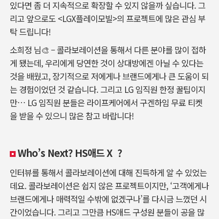
있다면 좀 더 지속적으로 확장할 수 있지 않을까 싶습니다
.
그
리고 앞으로도
<LGX
플레이모빌
>
의 프로젝트에 많은 관심 부
탁 드립니다
!
소희정 님
🎨
–
콜라보레이션을 통해서 다른 분야를 많이 접하
게 됐는데
,
우리에게 당연한 것이 상대방에겐 아닐 수 있다는
것을 배웠고
,
장기적으로 저에게나 브랜드에게나 큰 도움이 되
는 경험이었던 것 같습니다
.
그리고
LG
임직원 한정 꿀팁이지
만
… LG
임직원 분들은 라이프케어에서 구겐하임 무료 티켓
을 받을 수 있으니 많은 참고 바랍니다
!
Who’s Next? HS
애드 X ?
인터뷰를 통해서 콜라보레이션에 대해 진득하게 알 수 있었는
데요
. 콜라보레이션은
쉽지 않은 프로젝트이지만
, ‘
고객에게나
브랜드에게나 매력적일 수밖에 없겠구나
’
를 다시금 느꼈던 시
간이었습니다
.
그리고 그만큼
HS
애드 구성원 분들이 공을 많