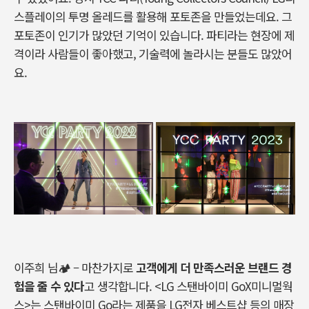
스플레이의 투명 올레드를 활용해 포토존을 만들었는데요
.
그
포토존이 인기가 많았던 기억이 있습니다
.
파티라는 현장에 제
격이라 사람들이 좋아했고
,
기술력에 놀라시는 분들도 많았어
요
.
이주희 님
🏕
–
마찬가지로
고객에게 더 만족스러운 브랜드 경
험을 줄 수 있다
고 생각합니다
. <LG
스탠바이미
GoX
미니멀웍
스
>
는 스탠바이미
Go
라는 제품을
LG
전자 베스트샵 등의 매장