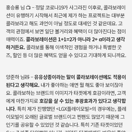
홍승룡 님
📺
–
정말 코로나
19
가 사그라진 이후로
,
콜라보레이
션이 유행하기 시작해서 최근에 제가 하는 프로젝트는 대부분
콜라보라고 해도 과언이 아닐 정도로 대세인 것 같은데요
.
고
객의 관점에서 보면 일단 볼거리와 혜택이 더 많아진다는 점이
매력이죠
.
콜라보레이션은
1+1=2
가 아니라
2+
α
이라고
생각
하거든요
.
콜라보를
통해
이색적인
경험을
하거나
특별한
굿
즈
,
할인
등
더
많은
혜택도
얻을
수
있다고
기대하게
되니까요
.
양준하 님🧸
–
유유상종이라는 말이 콜라보레이션에도 적용이
된다고 생각해요
.
내가 좋아하는 애면 뭘 해도 좋아 보이잖아
요
. 콜라보하는
브랜드의 이미지가 타겟에게 호감이라면
,
고객
에게 마찬가지로
호감을 살 수 있는 후광효과가 있다고 생각합
니다
.
특히 제가 진행했던
<LGX
플레이모빌
>
의 경우에는
,
플레
이모빌이 오래된 글로벌 브랜드이고 찐팬도 많았기 때문에 그
인기를 공유할 수 있었던 것 같습니다
.
특히 기존 타겟이었던