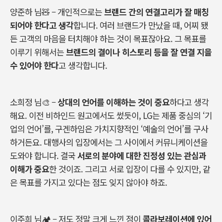
양준하 님🧸
–
개인적으로는
브랜드 간의 연결고리가 잘 매칭
되어야 한다고 생각
합니다
.
여러 브랜드가 만났을 때
,
어찌 됐
든 고객의 마음을 터치해야 하는 것이 목표잖아요
.
그 목표를
이루기 위해서는
브랜드의 결이나 히스토리 등을 잘 연결 지을
수 있어야 한다
고 생각합니다
.
소희정 님
🎨
–
상대의 언어를 이해하는 것이 중요
하다고 생각
해요
.
이전 비하인드 원고에서도 썼듯이
, LG
는 제품 중심의
‘
기
업의 언어
’
를
,
구겐하임은 가치지향적인
‘
예술의 언어
’
를 구사
하거든요
.
대행사의 입장에서는 그 사이에서 커뮤니케이션을
도와야 합니다
.
결국
서로의 분야에 대한 진정성 있는 관심과
이해가 중요
한 것이죠
.
그리고 서로 입장이 다를 수 있지만
,
같
은 목표를 가지고 있다는 점도 잊지 않아야 하죠
.
이주희 님
🏕
–
저도 정말 크게 느낀 점이
콜라보레이션에 있어