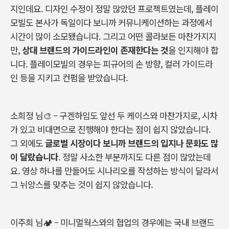
지인데요
.
디자인 수정이 정말 많았던 프로젝트였는데
,
플레이
모빌도 본사가 독일이다 보니까 커뮤니케이션하는 과정에서
시간이 많이 소모됐습니다
.
그리고 어떤 콜라보든 마찬가지지
만
,
상대 브랜드의 가이드라인이 존재한다는 것
을 인지해야 합
니다
.
플레이모빌의 경우는 피규어의 손 방향
,
컬러 가이드라
인 등을 지키고 컨펌을 받았습니다
.
소희정 님
🎨
–
구겐하임도 앞선 두 케이스와 마찬가지로
,
시차
가 있고 비대면으로 진행해야 한다는 점이 쉽지 않았습니다
.
그 외에도
글로벌 시장이다 보니까 브랜드의 입지나 문화도 많
이 달랐습니다
.
정말 사소한 부분까지도 다른 점이 많았는데
요
.
영상 하나를 만들어도 시나리오를 작성하는 방식이 달라서
그 뉘앙스를 맞추는 것이 쉽지 않았습니다
.
이주희 님
🏕
–
미니멀웍스와의 협업의 경우에는 국내 브랜드