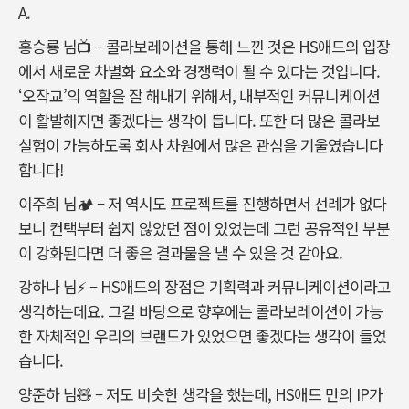
A.
홍승룡 님
📺
–
콜라보레이션을 통해 느낀 것은
HS
애드의 입장
에서 새로운 차별화 요소와 경쟁력이 될 수 있다는 것입니다
.
‘
오작교
’
의 역할을 잘 해내기 위해서
,
내부적인 커뮤니케이션
이 활발해지면 좋겠다는 생각이 듭니다
.
또한 더 많은 콜라보
실험이 가능하도록 회사 차원에서 많은 관심을 기울였습니다
합니다!
이주희 님
🏕
–
저 역시도 프로젝트를 진행하면서 선례가 없다
보니 컨택부터 쉽지 않았던 점이 있었는데 그런 공유적인 부분
이 강화된다면 더 좋은 결과물을 낼 수 있을 것 같아요
.
강하나 님
⚡
–
HS
애드의 장점은 기획력과 커뮤니케이션이라고
생각하는데요
.
그걸 바탕으로 향후에는 콜라보레이션이 가능
한 자체적인 우리의 브랜드가 있었으면 좋겠다는 생각이 들었
습니다
.
양준하 님🧸
–
저도 비슷한 생각을 했는데
, HS
애드 만의
IP
가