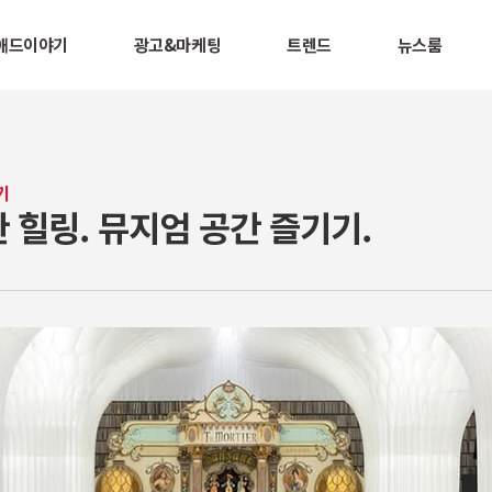
애드이야기
광고&마케팅
트렌드
뉴스룸
기
 힐링. 뮤지엄 공간 즐기기.