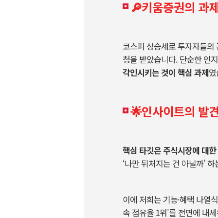
🔎키움증권의 과
코스피 상승세로 투자자들의 
청을 받았습니다
.
단순한 인지
각인시키는 것이 핵심 과제
였
🌟인사이트의 발견
핵심 타깃은 주식시장에 대한
‘
나만 뒤처지는 건 아닐까
’
하
이에 저희는 기능
·
혜택 나열식
속 점유율
1
위
'
를 전면에 내