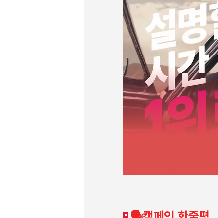
🗣️캠페인 한줄평