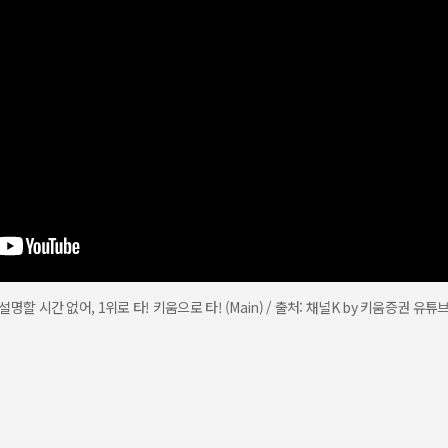
설명할 시간 없어, 1위로 타! 키움으로 타! (Main) / 출처: 채널K by 키움증권 유튜