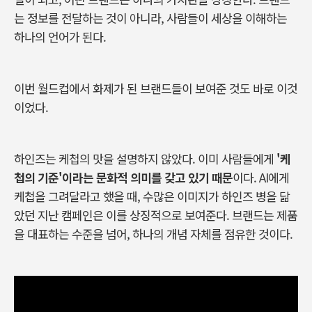
는
정보를
전달하는
것이
아니라
,
사람들이
세상을
이해하는
하나의
언어가
된다
.
이번
월드컵에서
화제가
된
브랜드들이
보여준
것도
바로
이것
이었다.
하인즈는
케첩의
맛을
설명하지
않았다
.
이미
사람들에게
'
케
첩의
기준
'
이라는
문화적
의미를
갖고
있기
때문
이다
. AI
에게
케첩을
그려달라고
했을
때
,
수많은
이미지가
하인즈
병을
닮
았던
지난
캠페인은
이를
상징적으로
보여준다
.
브랜드는
제품
을
대표하는
수준을
넘어
,
하나의
개념
자체를
점유한
것이다
.