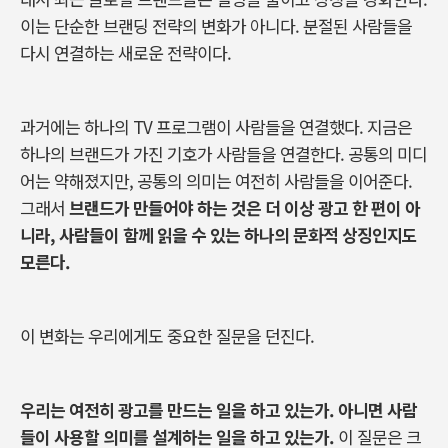
이는
단순한
브랜딩
전략의
변화가
아니다
.
분절된
사람들을
다시
연결하는
새로운
전략이다.
과거에는
하나의
TV
프로그램이
사람들을
연결했다
.
지금은
하나의
브랜드가
가진
기호가
사람들을
연결한다
.
공통의
미디
어는
약해졌지만
,
공통의
의미는
여전히
사람들을
이어준다
.
그래서
브랜드가
만들어야
하는
것은
더
이상
광고
한
편이
아
니라
,
사람들이
함께
읽을
수
있는
하나의
문화적
상징인지도
모른다
.
이
변화는
우리에게도
중요한
질문을
던진다
.
우리는
여전히
광고를
만드는
일을
하고
있는가
.
아니면
사람
들이
사용할
의미를
설계하는
일을
하고
있는가
.
이
질문은
크