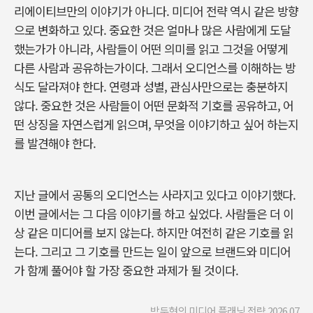
리에이티브만의
이야기가
아니다
.
미디어
전략
역시
같은
방향
으로
변화하고
있다
.
중요한
것은
얼마나
많은
사람에게
도달
했는가가
아니라
,
사람들이
어떤
의미를
읽고
그것을
어떻게
다른
사람과
공유하는가이다
.
그래서
오디언스를
이해하는
방
식도
달라져야
한다
.
연령과
성별
,
관심사만으로는
충분하지
않다
.
중요한
것은
사람들이
어떤
문화적
기호를
공유하고
,
어
떤
상징을
자연스럽게
읽으며
,
무엇을
이야기하고
싶어
하는지
를
발견해야
한다
.
지난
글에서
공통의
오디언스는
사라지고
있다고
이야기했다
.
이번
글에서는
그
다음
이야기를
하고
싶었다
.
사람들은
더
이
상
같은
미디어를
보지
않는다
.
하지만
여전히
같은
기호를
읽
는다
.
그리고
그
기호를
만드는
일이
앞으로
브랜드와
미디어
가
함께
풀어야
할
가장
중요한
과제가
될
것이다
.
박두현의 미디어 플래닝 전략 2026.07