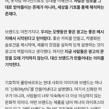
며
,
옷차림
하나만으로도
상대를
이해한다
.
사람은
정보를
그
대로
받아들이는
존재가
아니라
,
세상을
기호를
통해
해석하는
존재다
.
브랜드도
마찬가지다
.
우리는
오랫동안
좋은
광고는
좋은
메시
지에서
시작된다고
믿어왔다
.
좋은
카피를
만들고
,
차별화된
슬로건을
제시하며
,
제품의
장점을
설득력
있게
설명하는
것이
광고의
역할이라고
생각했다
.
하지만
지금
사람들은
광고의
문
장을
오래
기억하지
않는다
.
대신
브랜드가
만들어내는
의미를
기억한다
.
기호학자
롤랑바르트는
현대
사회의
이미지와
브랜드는
하나
의
'
신화
(Myth)'
를
만들어낸다고
설명했다
.
여기서
신화란
허
구가
아니라
,
사람들이
너무
익숙해서
더
이상
의심하지
않는
문화적
의미다
.
어떤
브랜드는
제품을
넘어
하나의
라이프스타
일이
되고
,
어떤
브랜드는
하나의
가치관을
상징한다
.
브랜드