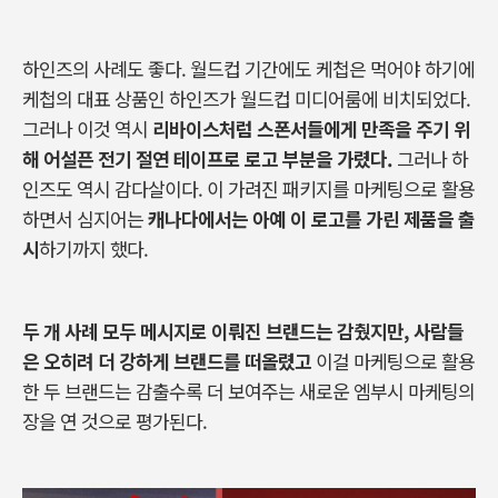
하인즈의
사례도
좋다
.
월드컵
기간에도
케첩은
먹어야
하기에
케첩의
대표
상품인
하인즈가
월드컵
미디어룸에
비치되었다
.
그러나
이것
역시
리바이스처럼
스폰서들에게
만족을
주기
위
해
어설픈
전기
절연
테이프로
로고
부분을
가렸다
.
그러나
하
인즈도
역시
감다살이다
.
이
가려진
패키지를
마케팅으로
활용
하면서
심지어는
캐나다에서는
아예
이
로고를
가린
제품을
출
시
하기까지
했다
.
두
개
사례
모두
메시지로
이뤄진
브랜드는
감췄지만
,
사람들
은
오히려
더
강하게
브랜드를
떠올렸고
이걸
마케팅으로
활용
한
두
브랜드는
감출수록
더
보여주는
새로운
엠부시
마케팅의
장을
연
것으로
평가된다
.