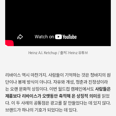
Heinz A.I. Ketchup / 출처: Heinz 유튜브
리바이스
역시
마찬가지
.
사람들이
기억하는
것은
청바지의
원
단이나
봉제
방식이
아니다
.
자유와
개성
,
청춘과
진정성이라
는
오랜
문화적
상징이다
.
이번
월드컵
캠페인에서도
사람들은
제품보다
리바이스가
오랫동안
축적해
온
상징적
의미
를
읽었
다
.
이
두
사례의
공통점은
광고를
잘
만들었다는
데
있지
않다
.
브랜드가
하나의
기호가
되었다는
데
있다
.