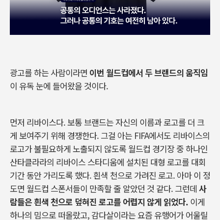
광고를
하는
사람이라면
이번
월드컵에서
두
브랜드의
움직임
이
유독
눈에
들어왔을
것이다
.
먼저
리바이스다
.
보통
브랜드는
자신의
이름과
로고를
더
크
게
보여주기
위해
경쟁한다
.
그걸
아는
FIFA
에서도
리바이스의
로고가
불필요하게
노출되지
않도록
월드컵
경기장
중
하나인
산타클라라의
리바이스
스타디움에
설치된
대형
로고를
대회
기간
동안
가리도록
했다
.
흰색
천으로
가려진
로고
.
아마
이
정
도면
월드컵
스폰서들이
만족할
줄
알았던
것
같다
.
그런데
사
람들은
흰색
천으로
덮혀진
로고를
어렵지
않게
읽었다
.
이게
하나의
밈으로
떠올랐고
,
감다살이라는
요즘
유행어가
어울릴