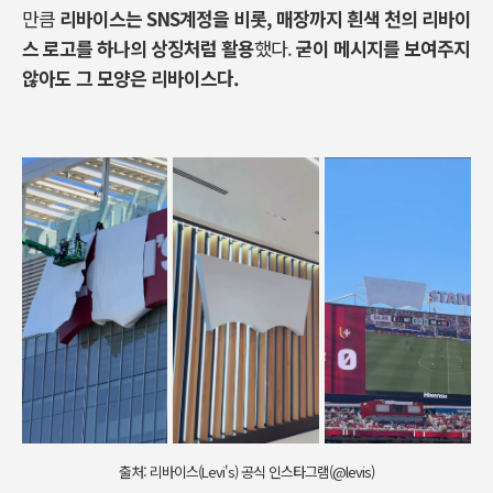
만큼
리바이스는
SNS
계정을
비롯
,
매장까지
흰색
천의
리바이
스
로고를
하나의
상징처럼
활용
했다
.
굳이
메시지를
보여주지
않아도
그
모양은
리바이스다
.
출처: 리바이스(Levi's) 공식 인스타그램(@levis)