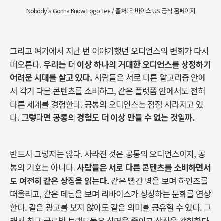
Nobody’s Gonna Know Logo Tee / 출처: 리바이스 US 공식 홈페이지
그리고
여기에서
지난
번
이야기했던
오디언스의
변화가
다시
떠오른다
.
우리는
더
이상
하나의
거대한
오디언스를
상정하기
어려운
시대를
살고
있다
.
사람들은
서로
다른
알고리즘
안에
서
각기
다른
콘텐츠를
소비하고
,
같은
플랫폼
안에서도
전혀
다른
세계를
경험한다
.
공통의
오디언스는
점점
사라지고
있
다
.
그렇다면
공통의
경험도
더
이상
만들
수
없는
것일까
.
반드시
그렇지는
않다
.
사라진
것은
공통의
오디언스이지
,
공
통의
기호는
아니다
.
사람들은
서로
다른
콘텐츠를
소비하면서
도
여전히
같은
상징을
읽는다
.
같은
빨간
병을
보며
하인즈를
떠올리고
,
같은
데님을
보며
리바이스가
상징하는
문화를
연상
한다
.
같은
광고를
보지
않아도
같은
의미를
공유할
수
있다
.
그
래서
최근
글로벌
브랜드들은
설명을
줄이고
상징을
강화한다
.