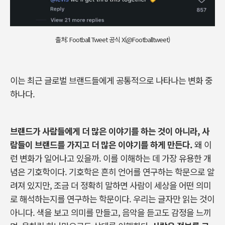
출처: Football Tweet 공식 X(@Footballtweet)
이는
최근
글로벌
브랜드들에게
공통적으로
나타나는
변화
중
하나다
.
브랜드가
사람들에게
더
많은
이야기를
하는
것이
아니라
,
사
람들이
브랜드를
가지고
더
많은
이야기를
하게
만든다
.
왜
이
런
변화가
일어나고
있을까
.
이를
이해하는
데
가장
유용한
개
념은
기호학이다
.
기호학은
흔히
언어를
연구하는
학문으로
알
려져
있지만
,
조금
더
정확히
말하면
사람이
세상을
어떤
의미
로
해석하는지를
연구하는
학문이다
.
우리는
글자만
읽는
것이
아니다
.
색을
보고
의미를
만들고
,
음악을
듣고도
감정을
느끼