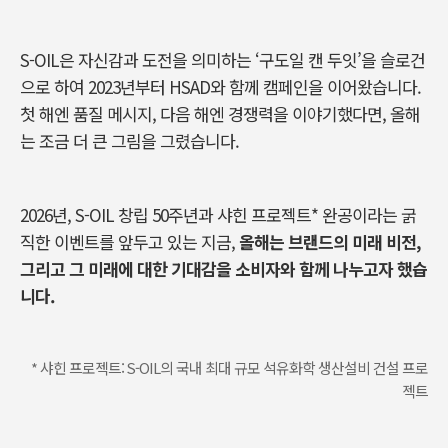
S-OIL
은 자신감과 도전을 의미하는
‘
구도일 캔 두잇
’
을 슬로건
으로 하여
2023
년부터
HSAD
와 함께 캠페인을 이어왔습니다
.
첫 해엔 품질 메시지
,
다음 해엔 경쟁력을 이야기했다면
,
올해
는 조금 더 큰 그림을 그렸습니다
.
2026
년
, S-OIL
창립
50
주년과 샤힌 프로젝트
*
완공이라는 굵
직한 이벤트를 앞두고 있는 지금
,
올해는 브랜드의 미래 비전
,
그리고 그 미래에 대한 기대감을 소비자와 함께 나누고자 했습
니다
.
* 샤힌 프로젝트: S-OIL의 국내 최대 규모 석유화학 생산설비 건설 프로
젝트