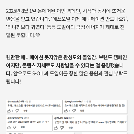
2025
년
8
월
1
일 온에어된 이번 캠페인
,
시작과 동시에 뜨거운
반응을 얻고 있습니다
.
‘
에쓰오일 이제 애니메이션 만드나요
?’,
‘
티니핑보다 귀엽다
’
등등 도일이의 긍정 에너지가 제대로 전
달된 듯합니다
.
💚
웬만한 애니메이션 못지않은 완성도와 몰입감
.
브랜드 캠페인
이지만
,
콘텐츠 자체로도 사랑받을 수 있다는 걸 증명했습니
다
.
앞으로도
S-OIL
과 도일이를 향한 많은 응원과 관심 부탁드
립니다
!