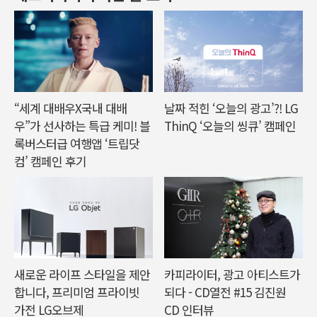
“세계 대배우X국내 대배
날짜 적힌 ‘오늘의 광고’?! LG
우”가 선사하는 특급 케미! 블
ThinQ ‘오늘의 씽큐’ 캠페인
록버스터급 여행앱 ‘트립닷
컴’ 캠페인 후기
새로운 라이프 스타일을 제안
카피라이터, 광고 아티스트가
합니다, 프리미엄 프라이빗
되다 - CD열전 #15 김진원
가전 LG오브제
CD 인터뷰