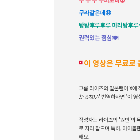
구라같은데🤨
탕탕후루후루 마라탕후루
권력있는 점심🍽️
이 영상은 무료로
그룹 라이즈의 일본팬이 X
からない' 번역하자면 '이 영
작성자는 라이즈의 '원빈'의 무
로 자리 잡으며 특히, 아이돌
해요.