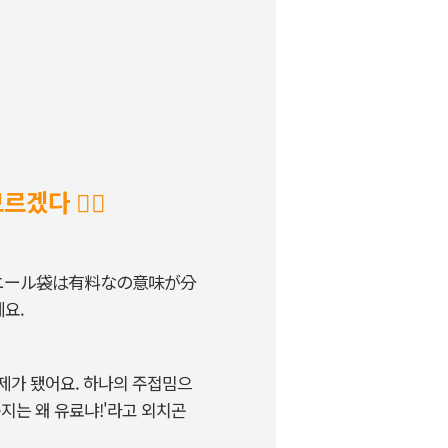
 모르겠다
🤷‍♀️
のビニール袋は有料なの意味が分
예요.
화제가 됐어요. 하나의 주접밈으
지는 왜 유료냐!'라고 외치곤