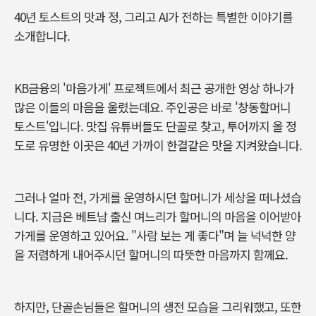
40
년 토스트의 맛과 정
,
그리고
AI
가 전하는 특별한 이야기를
소개합니다
.
KB
금융의
'
마음가게
'
프로젝트에서 최근 공개한 영상 하나가
많은 이들의 마음을 울렸는데요
.
주인공은 바로
'
창동할머니
토스트
'
입니다
.
맛집 유튜버들도 단골로 찾고
,
투어까지 올 정
도로 유명한 이곳은
40
년 가까이 한결같은 맛을 지켜왔습니다
.
그러나 얼마 전
,
가게를 운영하시던 할머니가 세상을 떠나셨습
니다
.
지금은 베트남 출신 며느리가 할머니의 마음을 이어받아
가게를 운영하고 있어요
. "
사람 보는 게 좋다
"
며 늘 넉넉한 양
을 저렴하게 내어주시던 할머니의 따뜻한 마음까지 함께요.
하지만
,
단골손님들은 할머니의 생전 모습을 그리워했고
,
또한