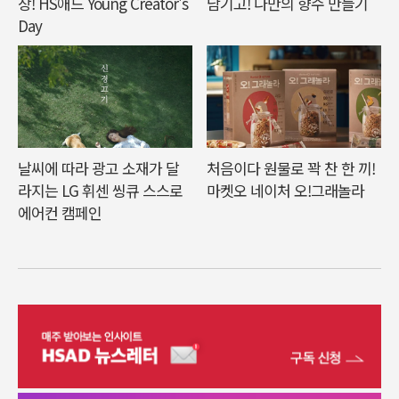
장! HS애드 Young Creator's
남기고! 나만의 향수 만들기
Day
날씨에 따라 광고 소재가 달
처음이다 원물로 꽉 찬 한 끼!
라지는 LG 휘센 씽큐 스스로
마켓오 네이처 오!그래놀라
에어컨 캠페인