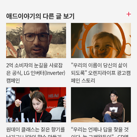
애드이야기의 다른 글 보기
2억 소비자의 눈길을 사로잡
"우리의 이름이 당신의 삶이
은 공식, LG 인버터(Inverter)
되도록" 오렌지라이프 광고캠
캠페인
페인 스토리
원데이 클래스는 짙은 향기를
“우리는 언제나 답을 찾을 것
남기고! 나만의 향수 만들기
이다. 늘 그래왔듯이” - CD열