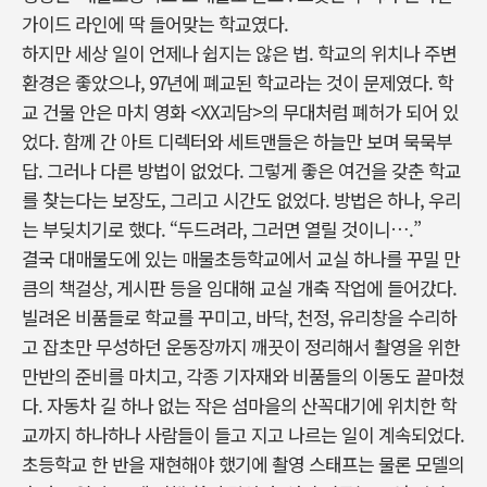
가이드 라인에 딱 들어맞는 학교였다.
하지만 세상 일이 언제나 쉽지는 않은 법. 학교의 위치나 주변
환경은 좋았으나, 97년에 폐교된 학교라는 것이 문제였다. 학
교 건물 안은 마치 영화 <XX괴담>의 무대처럼 폐허가 되어 있
었다. 함께 간 아트 디렉터와 세트맨들은 하늘만 보며 묵묵부
답. 그러나 다른 방법이 없었다. 그렇게 좋은 여건을 갖춘 학교
를 찾는다는 보장도, 그리고 시간도 없었다. 방법은 하나, 우리
는 부딪치기로 했다. “두드려라, 그러면 열릴 것이니….”
결국 대매물도에 있는 매물초등학교에서 교실 하나를 꾸밀 만
큼의 책걸상, 게시판 등을 임대해 교실 개축 작업에 들어갔다.
빌려온 비품들로 학교를 꾸미고, 바닥, 천정, 유리창을 수리하
고 잡초만 무성하던 운동장까지 깨끗이 정리해서 촬영을 위한
만반의 준비를 마치고, 각종 기자재와 비품들의 이동도 끝마쳤
다. 자동차 길 하나 없는 작은 섬마을의 산꼭대기에 위치한 학
교까지 하나하나 사람들이 들고 지고 나르는 일이 계속되었다.
초등학교 한 반을 재현해야 했기에 촬영 스태프는 물론 모델의