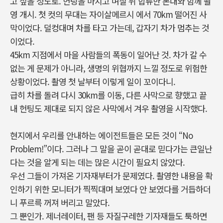
고 싶을 정도로. 헌팅을 마치고 며칠 뒤 합류한 본대와 함께 촬
영 개시. 첫 컷의 무대는 자이살메르시 에서 70km 떨어진 사
막이었다. 덜컹대며 차를 타고 가는데, 갑자기 차가 멈추는 것
이었다.
45km 지점에서 마을 사람들의 폭동이 일어난 것. 차가 갈 수
없는 게 문제가 아니라, 생명의 위협까지 느낄 정도로 위험한
상황이었다. 촬영 첫 날부터 이렇게 일이 꼬이다니.
급히 차를 돌려 다시 30km를 이동, 다른 사막으로 향했고 끝
내 헌팅도 제대로 되지 않은 사막에서 겨우 촬영을 시작했다.
현지에서 우리를 안내하는 에이전트들은 모든 것이 “No
Problem!”이다. 그러나 그 말을 곧이 곧대로 믿다가는 큰일난
다는 것을 알게 되는 데는 많은 시간이 필요치 않았다.
우선 그들이 가져온 기자재부터가 문제였다. 촬영한 내용을 확
인하기 위한 모니터가 찍찍대며 보였다 안 보였다를 거듭하더
니 푸르륵 꺼져 버리고 말았다.
그 뿐인가. 제너레이터, 팬 등 자질구레한 기자재들도 툭하면