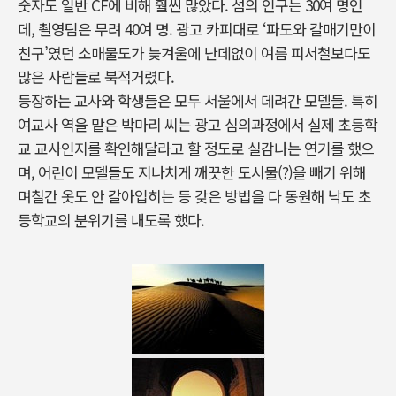
숫자도 일반 CF에 비해 훨씬 많았다. 섬의 인구는 30여 명인
데, 쵤영팀은 무려 40여 명. 광고 카피대로 ‘파도와 갈매기만이
친구’였던 소매물도가 늦겨울에 난데없이 여름 피서철보다도
많은 사람들로 북적거렸다.
등장하는 교사와 학생들은 모두 서울에서 데려간 모델들. 특히
여교사 역을 맡은 박마리 씨는 광고 심의과정에서 실제 초등학
교 교사인지를 확인해달라고 할 정도로 실감나는 연기를 했으
며, 어린이 모델들도 지나치게 깨끗한 도시물(?)을 빼기 위해
며칠간 옷도 안 갈아입히는 등 갖은 방법을 다 동원해 낙도 초
등학교의 분위기를 내도록 했다.