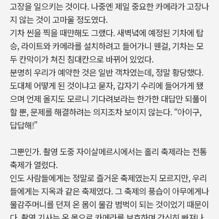
고장을 일으키는 것이다. 나중엔 제일 중요한 카메라가 고장나
지 않는 것이 고마울 정도였다.
기차 씬을 찍을 때만해도 그랬다. 새벽녘에 예정된 기차에 탑
승, 라이트와 카메라를 설치하려고 들어가니 웬걸, 기차는 모
두 칸막이가 쳐진 침대칸으로 바뀌어 있었다.
분명히 우리가 예약한 것은 일반 객차였는데, 정말 황당했다.
도대체 어떻게 된 것이냐고 묻자, 갑자기 수리에 들어가게 됐
으며 언제 올지도 모르니 기다려보라는 한가한 대답만 되풀이
할 뿐, 문제를 해결하려는 의지조차 보이지 않는다. “아이구,
답답해!”
그뿐인가. 촬영 도중 자이살메르시에서는 홀리 축제라는 전통
축제가 열렸다.
인도 사람들에게는 정말로 즐거운 축제였는지 모르지만, 우리
들에게는 지옥과 같은 축제였다. 그 축제의 풍습이 아무에게나
물감주머니를 던져 온 몸이 물감 범벅이 되는 것이었기 때문이
다. 촬영 기사는 온 몸으로 카메라를 보호하며 간신히 빠져나