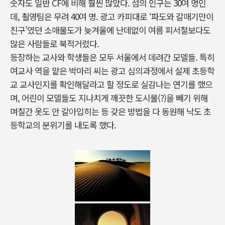
숫자도 일반 CF에 비해 훨씬 많았다. 섬의 인구는 30여 명인
데, 쵤영팀은 무려 40여 명. 광고 카피대로 ‘파도와 갈매기만이
친구’였던 소매물도가 늦겨울에 난데없이 여름 피서철보다도
많은 사람들로 북적거렸다.
등장하는 교사와 학생들은 모두 서울에서 데려간 모델들. 특히
여교사 역을 맡은 박마리 씨는 광고 심의과정에서 실제 초등학
교 교사인지를 확인해달라고 할 정도로 실감나는 연기를 했으
며, 어린이 모델들도 지나치게 깨끗한 도시물(?)을 빼기 위해
며칠간 옷도 안 갈아입히는 등 갖은 방법을 다 동원해 낙도 초
등학교의 분위기를 내도록 했다.