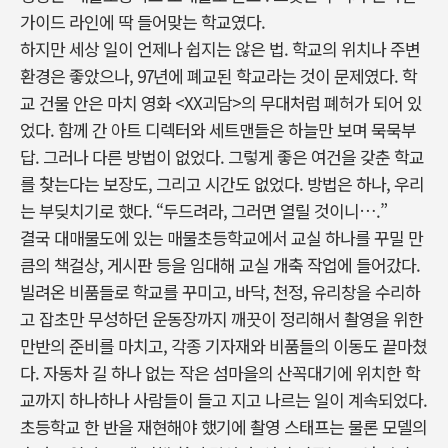
가이드 라인에 딱 들어맞는 학교였다.
하지만 세상 일이 언제나 쉽지는 않은 법. 학교의 위치나 주변
환경은 좋았으나, 97년에 폐교된 학교라는 것이 문제였다. 학
교 건물 안은 마치 영화 <XX괴담>의 무대처럼 폐허가 되어 있
었다. 함께 간 아트 디렉터와 세트맨들은 하늘만 보며 묵묵부
답. 그러나 다른 방법이 없었다. 그렇게 좋은 여건을 갖춘 학교
를 찾는다는 보장도, 그리고 시간도 없었다. 방법은 하나, 우리
는 부딪치기로 했다. “두드려라, 그러면 열릴 것이니….”
결국 대매물도에 있는 매물초등학교에서 교실 하나를 꾸밀 만
큼의 책걸상, 게시판 등을 임대해 교실 개축 작업에 들어갔다.
빌려온 비품들로 학교를 꾸미고, 바닥, 천정, 유리창을 수리하
고 잡초만 무성하던 운동장까지 깨끗이 정리해서 촬영을 위한
만반의 준비를 마치고, 각종 기자재와 비품들의 이동도 끝마쳤
다. 자동차 길 하나 없는 작은 섬마을의 산꼭대기에 위치한 학
교까지 하나하나 사람들이 들고 지고 나르는 일이 계속되었다.
초등학교 한 반을 재현해야 했기에 촬영 스태프는 물론 모델의