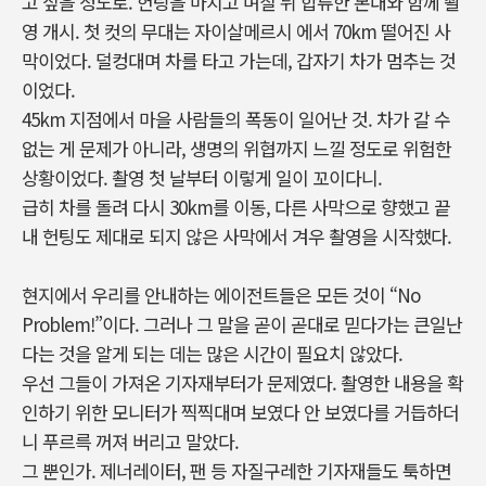
고 싶을 정도로. 헌팅을 마치고 며칠 뒤 합류한 본대와 함께 촬
영 개시. 첫 컷의 무대는 자이살메르시 에서 70km 떨어진 사
막이었다. 덜컹대며 차를 타고 가는데, 갑자기 차가 멈추는 것
이었다.
45km 지점에서 마을 사람들의 폭동이 일어난 것. 차가 갈 수
없는 게 문제가 아니라, 생명의 위협까지 느낄 정도로 위험한
상황이었다. 촬영 첫 날부터 이렇게 일이 꼬이다니.
급히 차를 돌려 다시 30km를 이동, 다른 사막으로 향했고 끝
내 헌팅도 제대로 되지 않은 사막에서 겨우 촬영을 시작했다.
현지에서 우리를 안내하는 에이전트들은 모든 것이 “No
Problem!”이다. 그러나 그 말을 곧이 곧대로 믿다가는 큰일난
다는 것을 알게 되는 데는 많은 시간이 필요치 않았다.
우선 그들이 가져온 기자재부터가 문제였다. 촬영한 내용을 확
인하기 위한 모니터가 찍찍대며 보였다 안 보였다를 거듭하더
니 푸르륵 꺼져 버리고 말았다.
그 뿐인가. 제너레이터, 팬 등 자질구레한 기자재들도 툭하면