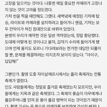
고장을 일으키는 것이다. 나중엔 제일 중요한 카메라가 고장나
지 않는 것이 고마울 정도였다.
기차 씬을 찍을 때만해도 그랬다. 새벽녘에 예정된 기차에 탑
승, 라이트와 카메라를 설치하려고 들어가니 웬걸, 기차는 모
두 칸막이가 쳐진 침대칸으로 바뀌어 있었다.
분명히 우리가 예약한 것은 일반 객차였는데, 정말 황당했다.
도대체 어떻게 된 것이냐고 묻자, 갑자기 수리에 들어가게 됐
으며 언제 올지도 모르니 기다려보라는 한가한 대답만 되풀이
할 뿐, 문제를 해결하려는 의지조차 보이지 않는다. “아이구,
답답해!”
그뿐인가. 촬영 도중 자이살메르시에서는 홀리 축제라는 전통
축제가 열렸다.
인도 사람들에게는 정말로 즐거운 축제였는지 모르지만, 우리
들에게는 지옥과 같은 축제였다. 그 축제의 풍습이 아무에게나
물감주머니를 던져 온 몸이 물감 범벅이 되는 것이었기 때문이
다. 촬영 기사는 온 몸으로 카메라를 보호하며 간신히 빠져나