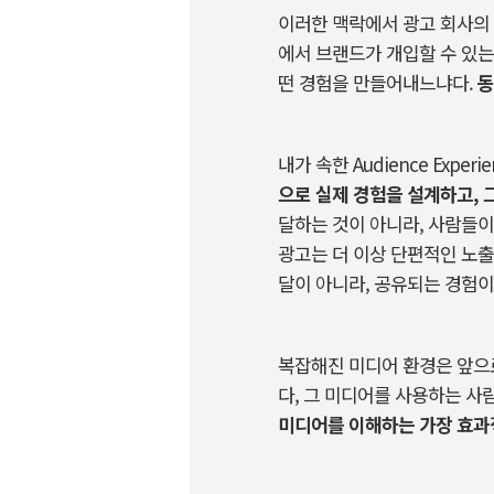
이러한
맥락에서
광고
회사의
에서
브랜드가
개입할
수
있는
떤
경험을
만들어내느냐다
.
동
내가
속한
Audience Experi
으로
실제
경험을
설계하고
,
달하는
것이
아니라
,
사람들이
광고는
더
이상
단편적인
노출
달이
아니라
,
공유되는
경험이
복잡해진
미디어
환경은
앞으
다
,
그
미디어를
사용하는
사
미디어를
이해하는
가장
효과