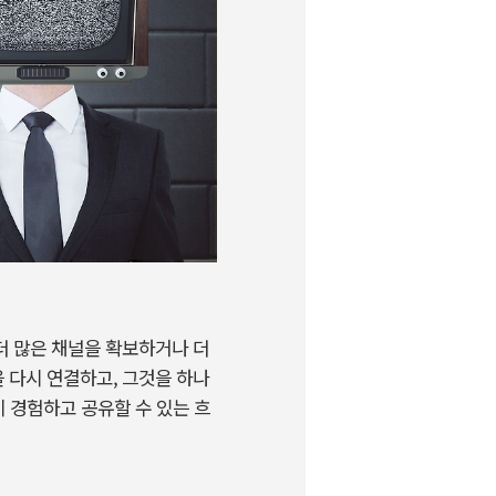
더
많은
채널을
확보하거나
더
을
다시
연결하고
,
그것을
하나
이
경험하고
공유할
수
있는
흐