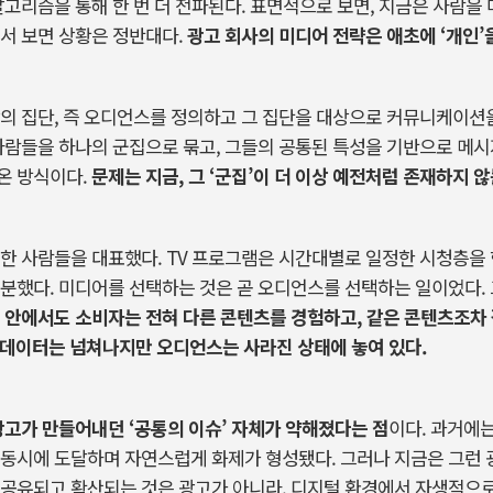
알고리즘을
통해
한
번
더
전파된다
.
표면적으로
보면
,
지금은
사람을
서
보면
상황은
정반대다
.
광고
회사의
미디어
전략은
애초에
‘개인’
의
집단
,
즉
오디언스를
정의하고
그
집단을
대상으로
커뮤니케이션
사람들을
하나의
군집으로
묶고
,
그들의
공통된
특성을
기반으로
메시
온
방식이다
.
문제는
지금
,
그
‘군집’이
더
이상
예전처럼
존재하지
않
한
사람들을
대표했다
. TV
프로그램은
시간대별로
일정한
시청층을
분했다
.
미디어를
선택하는
것은
곧
오디언스를
선택하는
일이었다
.
안에서도
소비자는
전혀
다른
콘텐츠를
경험하고
,
같은
콘텐츠조차
데이터는
넘쳐나지만
오디언스는
사라진
상태에
놓여
있다
.
광고가
만들어내던
‘공통의
이슈’
자체가
약해졌다는
점
이다
.
과거에
동시에
도달하며
자연스럽게
화제가
형성됐다
.
그러나
지금은
그런
공유되고
확산되는
것은
광고가
아니라
,
디지털
환경에서
자생적으