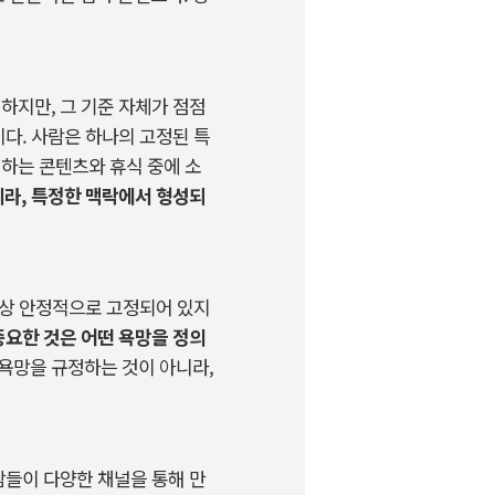
하지만
,
그
기준
자체가
점점
이다
.
사람은
하나의
고정된
특
비하는
콘텐츠와
휴식
중에
소
니라
,
특정한
맥락에서
형성되
상
안정적으로
고정되어
있지
중요한
것은
어떤
욕망을
정의
욕망을
규정하는
것이
아니라
,
람들이
다양한
채널을
통해
만