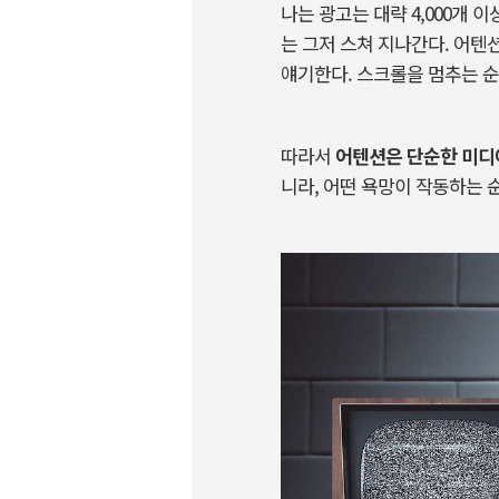
나는
광고는
대략
4,000
개
이
는
그저
스쳐
지나간다
.
어텐
얘기한다
.
스크롤을
멈추는
순
따라서
어텐션은
단순한
미디
니라
,
어떤
욕망이
작동하는