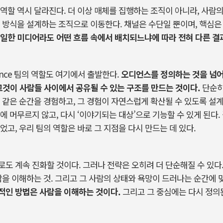
역할
역시
달라진다
.
더
이상
매체를
집행하는
조직이
아니라
,
사람
방식을
설계하는
조직으로
이동한다
.
채널은
수단일
뿐이며
,
핵심은
일한
미디어라도
어떤
흐름
속에서
배치되느냐에
따라
전혀
다른
결
ence
팀의
역할도
여기에서
출발한다
.
오디언스를
정의하는
것을
넘
그것이
사람들
사이에서
공유될
수
있는
구조를
만드는
것이다
.
단순
같은
순간을
경험하고
,
그
경험이
자연스럽게
확산될
수
있도록
설
에
머무르지
않고
,
다시
‘이야기되는
대상’으로
기능할
수
있게
된다
.
었고
,
우리
팀의
역할은
바로
그
지점을
다시
만드는
데
있다
.
로도
계속
진화할
것이다
.
그러나
전략은
오히려
더
단순해질
수
있다
람을
이해하는
것
.
그리고
그
사람의
상태와
욕망이
드러나는
순간에
적인
방법은
사람을
이해하는
것이다
.
그리고
그
중심에는
다시
정의