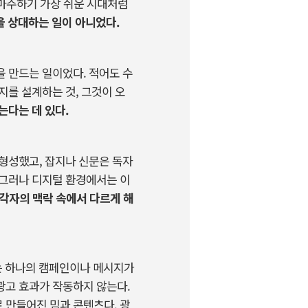
마주하기
가장
쉬운
시대처럼
을
상대하는
일이
아니었다
.
을
만드는
일이었다
.
적어도
수
지를
설계하는
것
,
그것이
오
는다는
데
있다
.
형성했고
,
잡지나
신문은
독자
그러나
디지털
환경에서는
이
각자의
맥락
속에서
다르게
해
는
하나의
캠페인이나
메시지가
광고
효과가
작동하지
않는다
.
로
만들어진
밈과
콘텐츠다
.
광