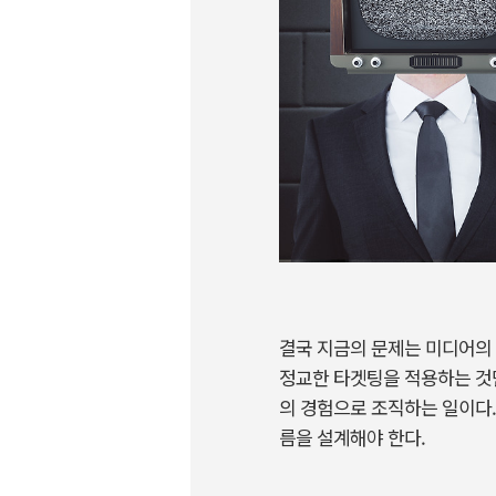
결국
지금의
문제는
미디어의
정교한
타겟팅을
적용하는
것
의
경험으로
조직하는
일이다
름을
설계해야
한다
.