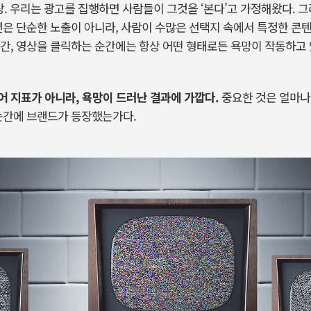
상
.
우리는
광고를
집행하면
사람들이
그것을
‘본다’고
가정해왔다
.
그
션은
단순한
노출이
아니라
,
사람이
수많은
선택지
속에서
특정한
콘
간
,
영상을
클릭하는
순간에는
항상
어떤
형태로든
욕망이
작동하고
어
지표가
아니라
,
욕망이
드러난
결과에
가깝다
.
중요한
것은
얼마나
순간에
브랜드가
등장했는가다
.