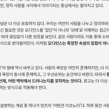
만
,
정작
사람들
사이에서
이야기되는
중심에서는
멀어지고
있다
.
념은
더
이상
유효하지
않다
.
우리는
여전히
사람을
나누고
정의하려
신
필요한
것은
오디언스를
‘집단’이
아니라
‘상태’로
이해하는
접근
따라
끊임없이
다른
반응을
보인다
.
같은
사람이라도
이동
중에
소
식으로
받아들여진다
.
이처럼
오디언스는
특정한
속성의
집합이
아
망’의
형태
역시
바꾸고
있다
.
사람의
욕망은
여전히
존재하지만
,
더
이
러
욕망이
동시에
존재하고
,
그
우선순위는
순간마다
바뀐다
.
따라서
언제
,
어떤
맥락에서
드러나는지를
포착하는
것이다
.
광고는
더
이상
하는
방식으로
작동해야
한다
.
설명하는
개념
중
하나가
덴츠의
‘어텐션
이코노미’다
.
하루
동안
사