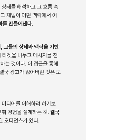
의
상태를
해석하고
그
흐름
속
그
채널이
어떤
맥락에서
어
과를
만들어낸다
.
어
,
그들의
상태와
맥락을
기반
히
타겟을
나누고
메시지를
전
계하는
것이다
.
이
접근을
통해
결국
광고가
잃어버린
것은
도
.
미디어를
이해하려
하기보
맞춰
경험을
설계하는
것
.
결국
된
오디언스가
있다
.