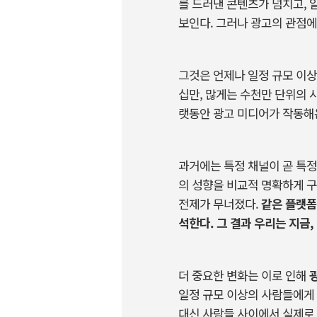
를
드러낸
콘텐츠가
넘치고
,
보인다
.
그러나
광고의
관점에
그것은
언제나
일정
규모
이상
십만
,
많게는
수천만
단위의
랫동안
광고
미디어가
작동해
과거에는
특정
채널이
곧
특정
의
성향을
비교적
명확하게
구
전제가
무너졌다
.
같은
플랫폼
석한다
.
그
결과
우리는
지금
,
더
중요한
변화는
이로
인해
일정
규모
이상의
사람들에게
대신
사람들
사이에서
실제로