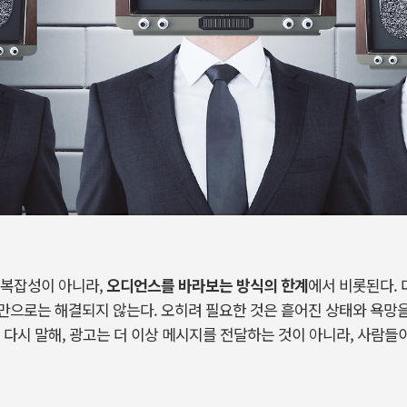
복잡성이
아니라
,
오디언스를
바라보는
방식의
한계
에서
비롯된다
.
만으로는
해결되지
않는다
.
오히려
필요한
것은
흩어진
상태와
욕망
.
다시
말해
,
광고는
더
이상
메시지를
전달하는
것이
아니라
,
사람들