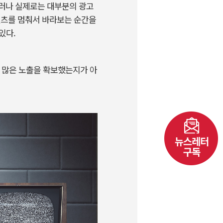
러나
실제로는
대부분의
광고
텐츠를
멈춰서
바라보는
순간을
있다
.
많은
노출을
확보했는지가
아