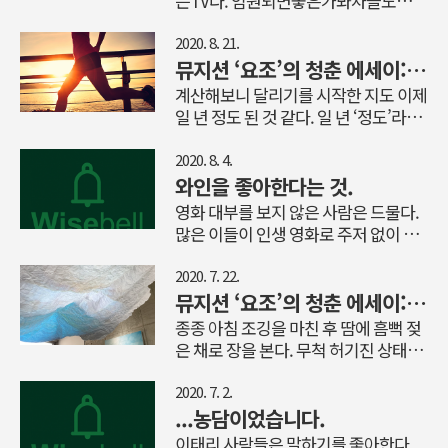
는TV다. 임원되면좋은가봐차들도하하
흑단의 예각 위로 흐르는 빛은 자못 비
하허허허호호호 일을사랑하는게아니
장하다. 마침내 마지막 연필을 깎고 여
라사랑을사랑하는거다 덜노력하기위
2020. 8. 21.
느 날처럼 가지런히 놓으면 순례자의
해더노력하자. 누군가의기분을상하지
뮤지션 ‘요조’의 청춘 에세이: 롱런은 신이 나야 하는 것
시간이 시작된다. 다시 언어의 숲이다.
않게하고고쳐지는일은없다. 진실은인
계산해보니 달리기를 시작한 지도 이제
카피라이터로서 나의 아침은 연필을 깎
기가없다. 그는거장.너는노장.나는고
일 년 정도 된 것 같다. 일 년 ‘정도’라고
는 일부터 시작된다. 처음 카피라이터
장. 나이드니까2악장이좋아지네. 돈개
애매하게 말하는 까닭은 처음 달렸던
에 입문했을 때는 주로 카피 용지에 볼
념이없는게아니라숫자개념이없는거
날짜를 정확히 기록해두지 않았기 때문
2020. 8. 4.
펜이나 만년필로 써서 넘기거나 아니면
다. 2020.더하면 사死. 곱하면 0無. 모든
이다. 그것이 두고두고 아쉬움으로 남
와인을 좋아한다는 것.
전동타자기를 사용하면 되었다(전동타
기억은창작이다. 오랜만입니다.고등학
는다. 그래도 달린 지 일 년 정도 되었겠
영화 대부를 보지 않은 사람은 드물다.
자기는 광고국마다 한 대씩 배치되었던
교동창보다더오랜만에만난사람_나
다고 가늠할 수 있는 몇 가지 확실한 기
많은 이들이 인생 영화로 주저 없이 손
것으로 기억한다). PC의 시대가 오면서
세상에서제일가벼운가방은여행가방
억이 있다. 달려보자고 큰맘을 먹고 집
꼽기도 한다. 나처럼 보지 않은 사람들
점점 필기도구와 멀어지게 되었는데,
이다. 오른팔이하는일을왼팔이모르게
을 나설 때 내가 입었던 건 하늘색 반바
도 대부가 얼마나 유명한 영화인지는
2020. 7. 22.
나같이..
하라.믿을인간없다. 수사관들의국제공
지와 얇은 반팔이었다는 사실, 그날의
안다. 그래서 옛날에 한번은 모 은행 대
뮤지션 ‘요조’의 청춘 에세이: 시래기 볶음을 만들다가 친구의 바다에 놀러가기
영어_불어! 화분에물을주고나면왜내
하늘이 내 반바지와 거의 흡사하면서
출 광고 아이디어를 짜다 대부를 패러
종종 아침 조깅을 마친 후 땀에 흠뻑 젖
가싱싱해지지. 알고리즘
눈이 부신 색이었다는 사실, 뛰기도 전
디하기도 했다. (얼마 전 아이디어 회의
은 채로 장을 본다. 무척 허기진 상태에
에 무척 더웠다는 사실, 얼마 달리지도
때도 누군가 대부의 돈 꿀레오네를 아
서 하는 음식 쇼핑이기 때문에 필요 이
않았는데 숨이 턱까지 차올라서 달리는
이디어로 가져오기도 했다) 아마 나의
상으로 많은 양을 산다든지 평소라면
2020. 7. 2.
것을 멈추었더니 이때다! 라는 듯이 얼
경우 그 영화를 봤다면 그런 아이디어
사지 않을 먹거리를 산다든지 하는 부
...농담이었습니다.
굴에서 땀이 일제히 솟구쳐 턱으로 흘
를 내지 못했을지도 모른다. 가끔은 모
작용이 있지만 이대로 먹을 게 하나도
이태리 사람들은 말하기를 좋아한다.
러내렸다는 사실. (나는 얼굴에 땀이 잘