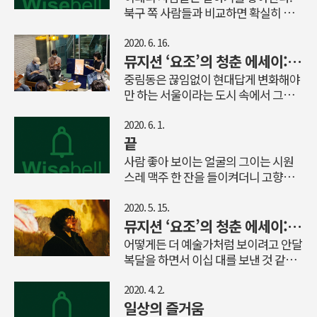
르는 게 약일 때가 있다. 너무 깊은 앎은
남아있지 않은 집에 돌아갈 수는 없으
북구 쪽 사람들과 비교하면 확실히 투
나지 않는 체질이라 이 특별할 것 없는
감옥이 된다. 대부를 보진 못했지만 그
니 어쩔 수 없다.얼마 전 아침에는 조깅
머치 토커다. 격정이 넘칠 때는 입으로
일이 굉장히 파격적인 ..
래도 프란시스 포드 코폴라, Francis
을 마치고 장을 보다가 뜬금없이 시래
말하는지 손으로 말하는지 모를 정도로
2020. 6. 16.
Ford Coppola 감독은 가끔 만날 기회
기를 샀다. 물속에 담겨있는 시래기를
손을 위아래로 끊임없이 휘둘러 댄다.
뮤지션 ‘요조’의 청춘 에세이: 외로운 사람, 힘든 사람, 슬픈 사람
가 있다. 그가 만든 와인을 마실 때다.
보다가 김치 볶음처럼 시래기를 볶아서
대체로 손바닥을 하늘로 향하게 하여
중림동은 끊임없이 현대답게 변화해야
코폴라 감독은 필름 메이커로 깐느 황
흰 밥에 얹어 먹는 장면이 갑자기 떠올
상하 운동을 시키는데 구강 운동과 리
만 하는 서울이라는 도시 속에서 그동
금종려상도 받고 아카데미 평생공로상
랐기 때문이다. 시래기는 처음 사보는
드미컬하게 템포를 맞추는 모습은 마치
안 숨바꼭질에 성공해왔다. 그곳의 한
도 수상했지만 와인 ..
것이었다. 사장님이 얼마치 줄까, 하고
오페라 가수를 연상케 한다. 그래서 혹
불법 창고를 개조해 만들어졌다는 어반
2020. 6. 1.
여쭤보시는데 얼마에 얼만큼이나 주실
시라도 이태리 사람들을 조용하게 만들
스페이스 오디세이(USO)가 자리한 골
끝
는지 알 길이 없어서 그냥 큰 어른 주먹
려면 손을 묶어 놓으면 된다고 한다. 영
목에 처음 가보았을 때 아래로 서울역,
사람 좋아 보이는 얼굴의 그이는 시원
만큼 달라고 하고 달랑달랑 들고 왔다.
국 사람들과 아일랜드 사람들은 역사적
위로 충정로역이라는 막강한 현대 사이
스레 맥주 한 잔을 들이켜더니 고향이
집에 도착하자마자 서둘러 쌀부터 씻어
으로 사이가 좋지 않다. 우리나라와 일
에서 여긴 어떻게 이토록 오랫동안 과
땅끝마을이라고 대답했다. 구수한 전
서 밥통에 넣고 취사 버튼을 눌러 놓고
본처럼 깊은 앙금이 쌓여있다. 그런데
거로써 고스란할 수 있었는지 신기할
라도 사투리가 초면인 데도 체면치레를
2020. 5. 15.
는..
아일랜드인들의 특징은 우리나라 사람
따름이었다. 경사지고 좁은 골목길 모
좀 무디게 만들었나 싶어 아차 했지만,
뮤지션 ‘요조’의 청춘 에세이: 건강하고 튼튼한 예술가가 되는 법
들만큼이나 술을 잘 마시고 술이 세다.
양 따라 길고 단정하게 지어진 어반 스
질문은 던져졌고 다행히 부처님 같은
어떻게든 더 예술가처럼 보이려고 안달
그런 아일랜드 사람들에게 물어봤다.
페이스 오디세이는 매거진과 도서뿐 아
그이의 표정이 나의 소심한 걱정을 엿
복달을 하면서 이십 대를 보낸 것 같다
아일랜드인은 술 먹고 절대 토하지 않
니라 각종 도시적이고 감각적인 콘텐츠
가락 녹이듯 녹여버렸다. 아 송정린가
는 생각이 든다. 다소 현실감각이 떨어
나 봐요? 네~ 영국인들한테 인사할 때
를 종횡무진 만들어내는 사람들의 손길
송호리인가 지명이 그랬었는데, 전에
지고 한창 겉멋에 취하는 나이라고 느
2020. 4. 2.
만 빼고요...
을 거쳐 완성되었다고 한다. 그 때문인
저도 한번 가본 적 있습니다. 거기서 완
긋하게 봐줄 줄 아는 관용이 내게 없는
일상의 즐거움
지 마치 종이 매거진이 공간화된 듯한
도로 가는 배를 탔지요. 맥주를 내려놓