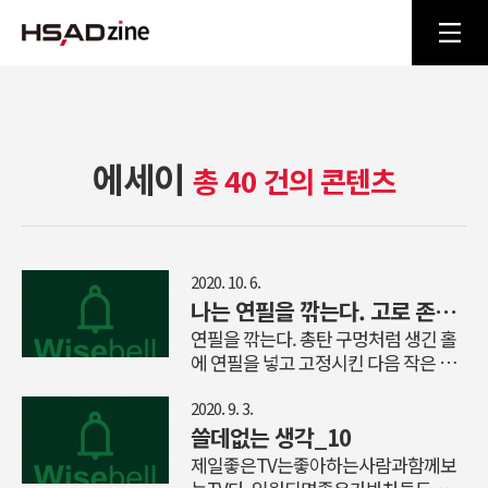
에세이
총 40 건의 콘텐츠
2020. 10. 6.
나는 연필을 깎는다. 고로 존재한다.
연필을 깎는다. 총탄 구멍처럼 생긴 홀
에 연필을 넣고 고정시킨 다음 작은 손
잡이를 돌리면 일 분도 안돼 연필은 깔
끔하게 면도를 마친 신사의 얼굴로 변
2020. 9. 3.
신한다. 백미는 완벽한 원뿔 모양의 끝
쓸데없는 생각_10
자락에 길지도 짧지도 않은 흑연 심이
제일좋은TV는좋아하는사람과함께보
예리하게 탄생할 때다. 새로이 태어난