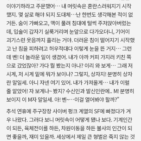
이야기하라고 주문했어… 내 머릿속은 혼란스러워지기 시작
했지. 몇 살로 해야 되지 도대체…난 한번도 생각해본 적이 없
거든. 숨이 가빠오고, 맥이 풀려 침대에 털썩 주저앉아버렸는
데, 입술이 갑자기 실룩거리며 눈앞으로 다가오더니, 기어이
괴기스런 웃음까지 흘리는 거야. 더러운 침이 떨어지기 시작했
고 난 침을 피하려고 허우적대다 이렇게 눈을 뜬 거지… 그런
데 벤! 더 놀라운 일이 생겼어. 내가 아까 커피 가지러 키친 쪽
으로 갔었잖아? 가다 뭘 봤는지 아나? 이리 와 보게… 그래 저
시계, 저 시계 밑에 뭐가 보이나? 그렇지, 상자지! 분명히 상자
란 말일세. 아니 자넨 여기 있어. 내가 가져올게… 내가 이럴
줄 알았어! 자 보게나~ 봤지? 수신인과 발신인란에.. M! 분명히
보이지 이 M자 말일세. 아! 벤~…이걸 열어봐야 할까?”
추석 연휴에 주구장창 사이버 펑크 계열의 SF에 빠졌다가 겨
우 나왔다. 그러다 보니 머릿속이 어떻게 됐나 보다. 기계인간
이 되든, 육체전이를 하든, 차원이동을 하든 불사의 인간이 되
면 좋을까, 재미 있을까. 세상에서 제일 큰 형벌은 죽지 않는 것