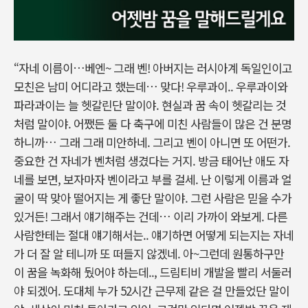
“자네 이름이…베엔~ 그래 벤! 아버지는 러시아계 독일인이고
모친은 남미 어디라고 했는데… 맞다! 우루과이.. 우루과이와
파라과이는 늘 헷갈린단 말이야. 현실과 꿈 속이 헷갈리는 것
처럼 말이야. 어쨌든 둘 다 축구에 미친 사람들이 많은 건 분명
하니까… 그래 그래 미안하네. 그리고 벤이 아니면 또 어떤가.
중요한 건 자네가 벤처럼 생겼다는 거지. 방금 태어난 애도 자
네를 보면, 보자마자 벤이라고 부를 걸세. 난 이렇게 이름과 얼
굴이 딱 맞아 떨어지는 게 좋단 말이야. 그런 사람은 믿을 수가
있거든! 그래서 얘기해주는 건데… 이리 가까이 와보게. 다른
사람한테는 절대 얘기해서는.. 얘기하면 어떻게 되는지는 자네
가 더 잘 알 테니까 또 떠들지 않겠네. 아~그런데 원통하구만
이 꿈을 녹화해 뒀어야 하는데.., 드림티비 개발을 빨리 서둘러
야 되겠어. 도대체 누가 52시간 근무제 같은 걸 만들었단 말이