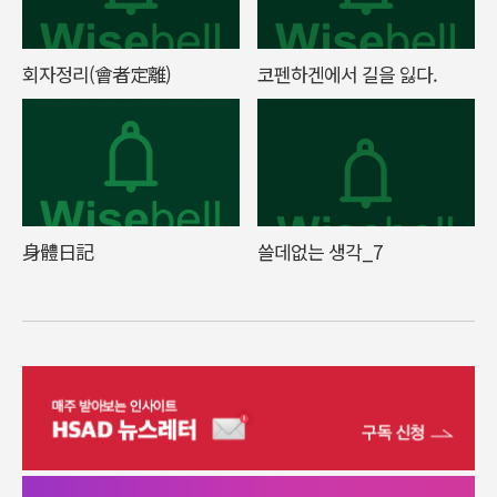
회자정리(會者定離)
코펜하겐에서 길을 잃다.
身體日記
쓸데없는 생각_7