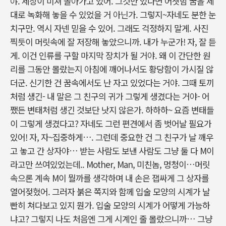
야. 세상이 미쳐 돌아가고 있어. 그것만 있다면 어젯밤 꿈을 제
대로 녹화해 놓을 수 있었을 거 아닌가. 그렇지~자네도 분한 눈
치구만. 역시 자넨 믿을 수 있어. 그래도 걱정하지 말게. 사진
찍듯이 머릿속에 잘 저장해 놓았으니까. 내가 누군가! 자, 잘 듣
게. 이건 인류를 구할 마지막 장치가 될 거야. 왜 이 간단한 원
리를 그동안 몰랐는지 아침에 깨어나서도 황당함이 가시질 않
더군. 신기한 건 꿈속에서도 난 자고 있었다는 거야. 그때 토끼
처럼 생긴- 내 말은 그 친구의 귀가 그렇게 생겼다는 거야- 어
쨌든 변태처럼 생긴 것보단 낫지 않은가. 하하하~ 요즘 변태들
이 그렇게 생겼다고? 자네도 그런 편견에서 좀 벗어날 필요가
있어! 자, 자~집중하게…. 그런데 중요한 건 그 친구가 날 깨우
고 놓고 간 상자야… 받는 사람도 보낸 사람도 그냥 둘 다 M이
라고만 쓰여있었는데.. Mother, Man, 미친놈, 멍청이…머릿
속으론 계속 M이 뭘까를 생각하며 내 손은 잽싸게 그 상자를
열어젖혔어. 그러자 붉은 쪽지와 함께 입술 모양의 시계가 날
빤히 쳐다보고 있지 뭔가. 입술 모양의 시계가 어떻게 가능하
냐고? 그렇지 나도 처음엔 그게 시계인 줄 몰랐으니까… 그냥