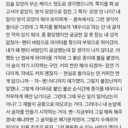
입술 모양의 무슨 케이스 정도로 생각했으니까. 쪽지를 펴 보
고서야 알았지. 방석 모양으로 접힌 그 쪽지- 모양 안 나지? 내
말이! 방석 모양이 뭐야 유치하게… 꿈속에서도 그런 생각이
들더군-그런데 그 쪽지를 펼쳐보자 ‘태우시오’라는 단 네 글자
만 적혀 있지 뭐야. 좀 황당했지만 궁금한 걸 못 참는 내 성격
알잖아~ 팬티 바람으로 라이터를 찾으러 부엌으로 뛰어갔어.
내가 왜 팬티 바람인지 궁금했는데 잘 생각이 나지 않더군. 어
쨌든 난 잽싸게 라이터를 가져와 그 붉은 종이에 불을 붙였어.
아 숨이 차기 시작하는 구만. 커피 한잔 해야 되겠어~ 잠깐 기
다리게. 자네도 커피 괜찮지… 현실로 돌아오는 덴 커피만 한
게 없으니까… 자~ 벤! 어디까지 얘기했지. 그렇지 불장난까지
말했나. 그렇게 라이터로 붙인 불은 순식간에 종이를 태우더니
허무하게 재만 남기더군. 그런데 그때 무슨 일이 일어났는지
아나? 그 재들이 공중으로 떠오르는 거야. 그러더니 내 눈앞에
서 글자를 만들기 시작하는 거야. 벤~ 지금부터 그걸 해독 해주
겠네! 왜냐하면 그 글자들은 쐐기문자였어. 그렇지 수메르어
말이야. 인류 최초의 문자. 그걸 해독할 수 있는 사람이 몇이나