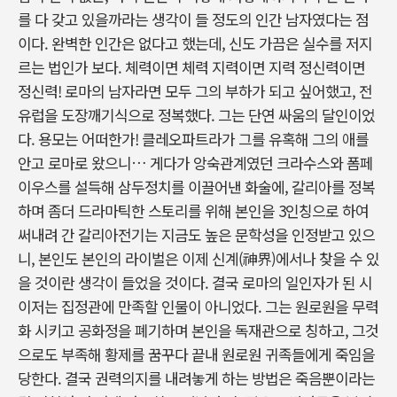
를 다 갖고 있을까라는 생각이 들 정도의 인간 남자였다는 점
이다. 완벽한 인간은 없다고 했는데, 신도 가끔은 실수를 저지
르는 법인가 보다. 체력이면 체력 지력이면 지력 정신력이면
정신력! 로마의 남자라면 모두 그의 부하가 되고 싶어했고, 전
유럽을 도장깨기식으로 정복했다. 그는 단연 싸움의 달인이었
다. 용모는 어떠한가! 클레오파트라가 그를 유혹해 그의 애를
안고 로마로 왔으니… 게다가 앙숙관계였던 크라수스와 폼페
이우스를 설득해 삼두정치를 이끌어낸 화술에, 갈리아를 정복
하며 좀더 드라마틱한 스토리를 위해 본인을 3인칭으로 하여
써내려 간 갈리아전기는 지금도 높은 문학성을 인정받고 있으
니, 본인도 본인의 라이벌은 이제 신계(神界)에서나 찾을 수 있
을 것이란 생각이 들었을 것이다. 결국 로마의 일인자가 된 시
이저는 집정관에 만족할 인물이 아니었다. 그는 원로원을 무력
화 시키고 공화정을 폐기하며 본인을 독재관으로 칭하고, 그것
으로도 부족해 황제를 꿈꾸다 끝내 원로원 귀족들에게 죽임을
당한다. 결국 권력의지를 내려놓게 하는 방법은 죽음뿐이라는