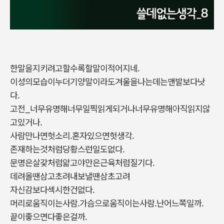
한말을지키려고할수록할말이적어지네.
이성의모습이누더기양말이라도겨울을나는데는맨발보다낫
다.
고전_너무유명해너무일찍읽게되거나너무유명해아직읽지않
고있거나.
사람만나면헛소리.혼자있으면헛생각.
존재하는것처럼당황스런일도없다.
문명은살갗처럼얇고야만은근육처럼질기다.
데려올땐삼고초려내보낼땐삼초고려
자신감보다섹시한건없다.
머리로움직이는사람.가슴으로움직이는사람.난어느쪽일까.
끝이좋으면다좋은걸까.