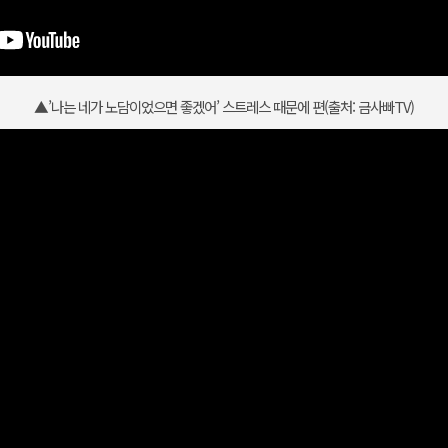
▲’나는 네가 노담이었으면 좋겠어’ 스트레스 때문에 편(출처: 금사빠TV)