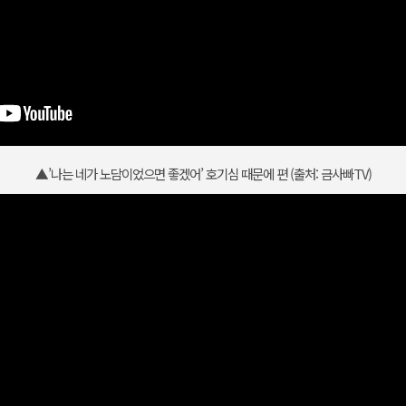
▲’나는 네가 노담이었으면 좋겠어’ 호기심 때문에 편 (출처: 금사빠TV)