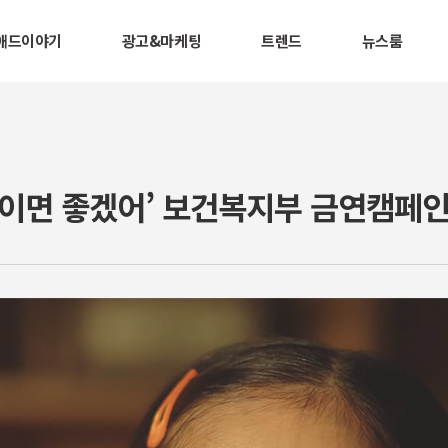
애드이야기
광고&마케팅
트렌드
뉴스룸
이면 좋겠어’ 보건복지부 금연캠페인,