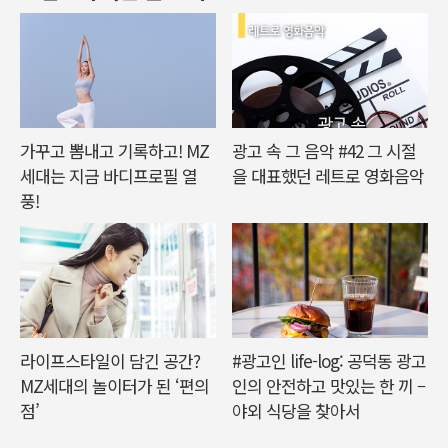
가꾸고 뽐내고 기록하고! MZ
광고 속 그 음악 #42 그 시절
세대는 지금 바디프로필 열
을 대표했던 레트로 영화음악
풍!
라이프스타일이 담긴 공간?
#광고인 life-log: 공덕동 광고
MZ세대의 놀이터가 된 ‘편의
인의 안전하고 맛있는 한 끼 –
점’
야외 식당을 찾아서