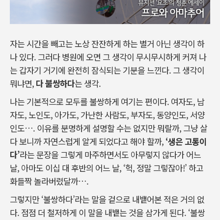
자는 시간을 빼고는 노상 잔잔하게 하는 별거 아닌 생각이 하
나 있다. 그러다 병원에 오면 그 생각이 무시무시하게 커져 나
는 갑자기 거기에 완전히 잠식되는 기분을 느낀다. 그 생각이
뭐냐면,
다 불쌍하다
는 생각.
나는 기본적으로 모두를 불쌍하게 여기는 편이다. 여자도, 남
자도, 노인도, 아가도, 가난한 사람도, 부자도, 동양인도, 서양
인도…. 이유를 분명하게 설명할 수는 없지만 뭐랄까, 그냥 살
다 보니까 자연스럽게 알게 되었다고 해야 할까,
‘생은 고통이
다’
라는 문장을 그렇게 마주하면서도 아무렇지 않다가 어느
날, 아마도 이십 대 후반의 어느 날, ‘헉, 정말 그렇잖아!’ 하고
화들짝 놀라버렸달까….
그렇지만 ‘불쌍하다’라는 말을 겉으로 내뱉어본 적은 거의 없
다. 점점 더 철저하게 이 말을 내뱉는 것을 삼가게 된다. ‘불쌍