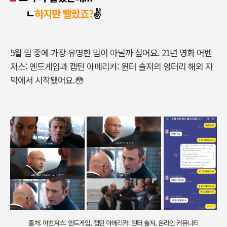
ㄴ
하지만
빨랐죠?
✌️
5월 밈 중에 가장 유명한 밈이 아닐까 싶어요. 21년 영화 어벤
져스: 엔드게임과 캡틴 아메리카: 윈터 솔져의 엉터리 해외 자
막에서 시작됐어요.😳
출처: 어벤져스: 엔드게임, 캡틴 아메리카: 윈터 솔져, 온라인 커뮤니티