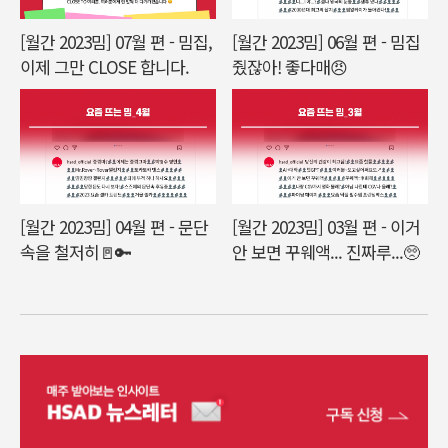
[월간 2023밈] 07월 편 - 밈집,
[월간 2023밈] 06월 편 - 밈집
이제 그만 CLOSE 합니다.
줬잖아! 좋다매😠
[월간 2023밈] 04월 편 - 문단
[월간 2023밈] 03월 편 - 이거
속을 철저히🚪🔑
안 보면 꾸웨액... 진짜루...🥺