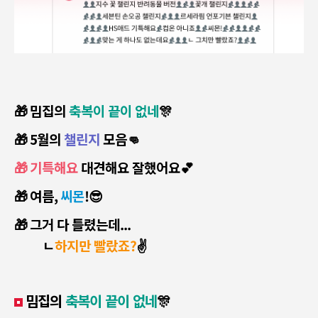
🎁 밈집의
축복이 끝이 없네
🎊
🎁 5월의
챌린지
모음👊
🎁 기특해요
대견해요 잘했어요💕
🎁 여름,
씨몬
!😎
🎁 그거 다 틀렸는데...
ㄴ
하지만 빨랐죠?
✌️
밈집의
축복이 끝이 없네
🎊