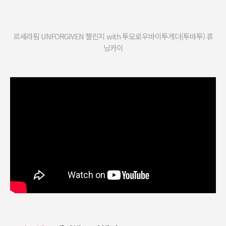
르세라핌 UNFORGIVEN 챌린지 with 투모로우바이투게더(투바투) 휴
닝카이