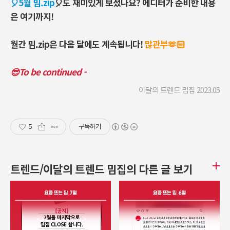
🎈5월 밈.zip
🎈도 재미있게 보셨나요? 에디터가 준비한 내용
은 여기까지!
월간 밈.zip은 다음 달에도 계속됩니다!
많관부🫶🏻
😎To be continued -
이달의 트렌드 밈집 2023.05
5
구독하기
트렌드/이달의 트렌드 밈집의 다른 글 보기