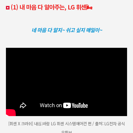
(1) 내 마음 다 알아주는, LG 휘센🌬️
네 마음 다 알지~ 쉬고 싶지 매일이~
[휘센 X 크러쉬] 내심.바람 LG 휘센 시스템에어컨 편 / 출처: LG전자 공식
유튜브