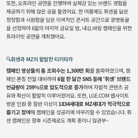
또한, 오프라인 공연을 진행하며 실체감 있는 브랜드 경험을
제공하기 위해 많은 공을 들였어요. 한 여름에도 휘센을 닮은
청정함과 시원함을 담은 이색적인 콘서트 공간으로 광명동굴
을 선정하여 6월의 마지막 금요일 밤, 내심.바람 캠페인을 위한
프라이빗 공연을 개최했어요.
🔍️휘센과 MZ의 활발한 티키타카
캠페인 영상들의 총 조회수는 1,300만 회
를 돌파하였으며, 캠
페인 론칭 전월 대비하여
6월 한 달간 SNS 등에 ‘휘센’ 브랜드
언급량이 259%으로 압도적으로 증가
하며 자발적 콘텐츠 공
유와 확산이 활발히 이루어졌어요. 또한, LGE.COM 웹사이트
방문 인원 중 절반 이상이
1834세대로 MZ세대가 적극적으로
즐기고 참여
해 캠페인을 성공리에 마무리할 수 있었습니다. 휘
센 캠페인은 향후 시즌제로도 계획 중이니 많관부~