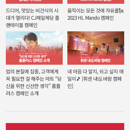
드디어, 맛있는 비건식의 시
움직이는 모든 것에 자유를🗽
대가 열리다! CJ제일제당 플
2023 HL Mando 캠페인
랜테이블 캠페인
업의 본질에 집중, 고객에게
네 마음 다 알지, 쉬고 싶지 매
꼭 필요한 걸 해주는 마트 “당
일이🎵 [휘센 내심.바람 캠페
신을 위한 신선한 생각” 홈플
인]
러스 캠페인 소개