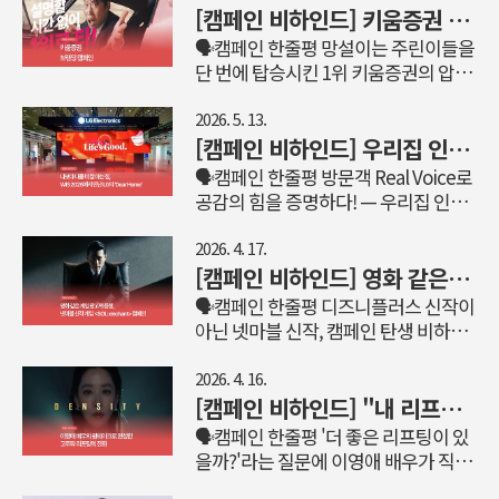
한 후원금 조성 행사(YCC Party)까지.
화법에서 벗어나 MZ 타깃을 겨냥한 커
을 한 번 더 공고히 하고 싶습니다.” 지
[캠페인 비하인드] 키움증권 브랜딩 캠페인 | 설명할 시간 없어, 1위로 타!
HSAD BX컨설팅팀은 이 거대한 글로벌
뮤니케이션을 확대하고 있었고 판피린
난 2년간 아웃백은 탈(脫) 패밀리레스
🗣️캠페인 한줄평 망설이는 주린이들을
프로젝트의 연간 마스터플랜 수립부터
역시 박보영, 혜리, 고민시 등 모델 변화
토랑 기조 아래 ‘캐주얼 다이닝’이라는
단 번에 탑승시킨 1위 키움증권의 압도
온·오프라인 브랜딩, 데이터 기..
를 통해 MZ 타깃과 본딩을 시도했습니
새로운 포지셔닝을 시장에 안착시키
적 자신감 🔎키움증권의 과제는? 코스
다. 그러나, MZ 타깃과 본딩은 기대만
며, 브랜드 이미지 쇄신과 고객층 확장
피 상승세로 투자자들의 관심이 고조되
2026. 5. 13.
큼 이어지지 않았고 오히려 60세 이상
이라는 유의미한 성과를 거두었습니
던 시기, 국내 주식시장 점유율 1위인
[캠페인 비하인드] 우리집 인생 메이트 LG AI! WIS 2026에서 만난 LG의 ‘Dear Home’
기존 충성 고객의 이탈도 감지되기 시
다. 이러한 성공적인 리브랜딩의 흐름
키움증권의 리더십을 더욱 공고히 해달
🗣️캠페인 한줄평 방문객 Real Voice로
작했습니다. 이런 상황 속에서 판피린
을 이어받아, 2026년 아웃백의 목표는
라는 요청을 받았습니다. 단순한 인지
공감의 힘을 증명하다! — 우리집 인생
은 브랜드 탄생 60년 만에 신제품 을 출
브랜드의 본질인 스테이크로 다시 돌아
도 제고를 넘어, 잠재 투자자들에게 키
메이트 LG AI, LG전자관 Dear Home
시했습니다. 이번 캠페인 과제는..
가 스테이크하우스로서 위상을 강화하
움증권을 '투자 플랫폼 선택의 명확한
🔎LG의 과제는? “LG전자 LG
2026. 4. 17.
는 것이었습니다. 이미 확보한 캐주얼
기준점'으로 확실히 각인시키는 것이
AI(Affectionate Intelligence) 공감지
[캠페인 비하인드] 영화 같은 게임 광고의 등장, 넷마블 신작 게임 <SOL: enchant> 캠페인
다이닝의 확장성은 유지하되, 아웃백
핵심 과제였습니다. 🌟인사이트의 발
능의 가치를 기반으로, 국내 고객의 라
🗣️캠페인 한줄평 디즈니플러스 신작이
의 근간인 스테이크에 대한 본질적 신
견! 핵심 타깃은 주식시장에 대한 관심
이프스타일에서 체감할 수 있는 전시로
아닌 넷마블 신작, 캠페인 탄생 비하인
뢰를 다시금 강력하게 구축하고자 하는
은 높지만, ‘지금 들어가도 될까?’를 고
만들어주세요.” CES2026에서 LG전자
드를 소개합니다 😊 🔎넷마블의 과제
의지였습니다. 이와 같은 목표 아래 아
민하며 진입 타이밍을 망설이던 사람들
는 AI가 고객의 삶으로 들어가 고객을
는? “MMORPG 시장의 패러다임 시프
2026. 4. 16.
웃백 내부적..
입니다. 이들은 ‘나만 뒤처지는 건 아닐
위해 직접 행동하는 시대, ‘AI in
트, 리니지M을 넘어 MMORPG의 새로
[캠페인 비하인드] "내 리프팅도 더 나아질 수 있을까?" 하이엔드 리프팅의 정점, 2026 덴서티 캠페인
까’ 하는 FOMO 속에서 길고 복잡한 설
Action’의 시작을 선포했습니다. CES
운 대명사로 자리 잡고 싶습니다” 과제
🗣️캠페인 한줄평 '더 좋은 리프팅이 있
명보다, 빠르게 신뢰할 수 있는 명확한
가 글로벌 비전을 알리는 무대였다면,
를 살펴보기에 앞서, 게임을 자주 접하
을까?'라는 질문에 이영애 배우가 직접
기준을 원하고 있었습니다. 이에 저희
월드IT쇼(WIS)는 국내 고객의 시선으
지 않는 분들에게는 MMORPG 개념 자
대답하다 — 덴서티 3세대 알파팁의 등
는 기능·혜택 나열식 소구에서 ..
로 가장 먼저 만나게 되는 중요한 전시