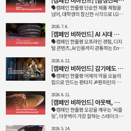
[캠페인 비하인드] [금성전파사] 예술이 된 LG의 기술, 대학생의 시선으로 '피지컬 AI'를 그리다
술을 알리는 것이 아니라, 기준을 만드
🗣️캠페인 한줄평 단순한 제품 체험을
는 것. 얼음정수기 시장에서 LG 퓨리케
넘어, 대학생의 참신한 시각으로 LG전
어만이 가진 '국내 유일 얼음냉동보관'
자의 '피지컬 AI'를 예술로 피어내다. 🔎
기술을 소비자가 제대로 인식하도록 만
LG전자의 과제는? “금성전파사를 LG
2026. 7. 6.
드는 것이 가장 큰 과제였습니다. 그동
전자와 대학생이 문화예술로 소통하는
[캠페인 비하인드] AI 시대 글로벌 Full Stack 마케팅 캠페인은 어떨까? LG 구겐하임 아트 & 테크 파트너십 캠페인
안 시장에서는 얼음의 생성(제빙량)이
장(場)으로 만들고, 학생들이 직접 전시
🗣️캠페인 한줄평 오프라인 경험, 디지
나 디자인, 편의 기능 등 다양한 요소가
테마를 기획하고 연출하는 과정에서
털 콘텐츠, AI 인용까지 관통하는 End-
구매 기준으로 작용해 왔지만, LG만이
LG전자와 긍정적인 브랜드 유대감을
to-End 프로젝트를 설계하다. 🔎LG의
가진 '냉동보관'이라는 차별점은 소비
형성할 수 있는 『YG 문화 예술 협업 프
과제는? AI 검색 생태계 속에서, ‘알리
2026. 6. 12.
자들에게 충분히 자리 잡지 못하고 있
로젝트』를 기획해주세요.” 기존 제품
는 것’을 넘어 브랜드 자산을 ‘남기는
[캠페인 비하인드] 감기에도 판타지가 있다면 | 동아제약 판피린 타임 캠페인
었습니다. 이번 캠페인은 국내 유일 냉
체험 공간이던 금성전파사는 작년 8월
것’ LG와 세계적인 현대미술관 구겐하
🗣️캠페인 한줄평 어제의 약을 오늘의
동보관 얼음정수기라는 기술력의 우위
부터 대학생 협업 전시를 진행하며 젊
임이 맺은 5년간의 장기 파트너십, ‘LG
힙으로 만드는 판타지 🔎판피린의 과
를 딛고 '얼음의 냉동보관 여부'가 얼음
은 세대와의 소통 가능성을 입증했습니
구겐하임 아트 & 테크 파트너십’. 기술
제는? 환갑 브랜드를 MZ들의 힙한 브
정수기 선택에 있어서의 기준점이 ..
다. 이에 대학생과의 지속적 유대감을
을 활용해 혁신적인 예술 활동을 하는
랜드로 1961년 탄생 이후, 어느새 환갑
2026. 6. 11.
위해 이번 프로젝트는 한 차원 진화된
작가를 매년 선정해 10만 달러의 상금
을 훌쩍 넘긴 판피린에게는 한 가지 고
[캠페인 비하인드] 아웃백, 다시 스테이크의 본질을 말하다: 2026 블랙라벨 씨즐링(Sizzling) 캠페인
협업 시스템으로 스케일업되었으며,
을 수여하는 ‘LG 구겐하임 어워드’부
민이 있었습니다. MZ 타깃에게 판피린
🗣️캠페인 한줄평 오감을 깨우는 ‘씨즐
학생들이 제약 없이 상상력을 펼칠 수
터, LG의 이름을 달고 기술 기반 예술을
은 할머니·할아버지 세대가 선택하는
링’, 아웃백이 가장 잘하는 스테이크의
있는 '최적의 캔버스'를 마련하는 것부
연구하는 전담 큐레이터 포지션 운영,
브랜드로 인식되고 있었다는 점입니
본질을 증명하다. 🔎아웃백의 과제는?
터 새로운 도약을 시작했습니다. 🌟..
뉴욕 현지의 예술 애호가들을 대상으로
다. 이미 오래된 경쟁 브랜드들은 기존
“스테이크하우스로서 아웃백의 위상
2026. 5. 14.