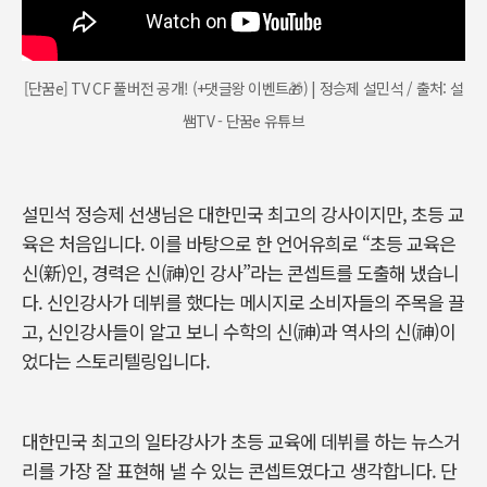
[단꿈e] TV CF 풀버전 공개! (+댓글왕 이벤트🎁) | 정승제 설민석 / 출처: 설
쌤TV - 단꿈e 유튜브
설민석 정승제 선생님은 대한민국 최고의 강사이지만
,
초등 교
육은 처음입니다
.
이를 바탕으로 한 언어유희로
“
초등 교육은
신
(
新
)
인
,
경력은 신
(
神
)
인 강사
”
라는 콘셉트를 도출해 냈습니
다
.
신인강사가 데뷔를 했다는 메시지로 소비자들의 주목을 끌
고
,
신인강사들이 알고 보니 수학의 신
(
神
)
과 역사의 신
(
神
)
이
었다는 스토리텔링입니다
.
대한민국 최고의 일타강사가 초등 교육에 데뷔를 하는 뉴스거
리를 가장 잘 표현해 낼 수 있는 콘셉트였다고 생각합니다
.
단