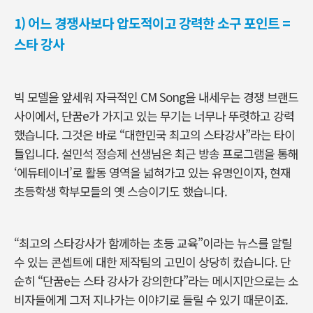
1) 어느 경쟁사보다 압도적이고 강력한 소구 포인트 =
스타 강사
빅 모델을 앞세워 자극적인
CM Song
을 내세우는 경쟁 브랜드
사이에서
, 단꿈e가
가지고 있는 무기는 너무나 뚜렷하고 강력
했습니다
.
그것은 바로
“
대한민국 최고의 스타강사
”
라는 타이
틀입니다
.
설민석 정승제 선생님은 최근 방송 프로그램을 통해
‘
에듀테이너
’
로 활동 영역을 넓혀가고 있는 유명인이자
,
현재
초등학생 학부모들의 옛 스승이기도 했습니다.
“
최고의 스타강사가 함께하는 초등 교육
”
이라는 뉴스를 알릴
수 있는 콘셉트에 대한 제작팀의 고민이 상당히 컸습니다
.
단
순히 “단꿈e는 스타 강사가 강의한다
”
라는 메시지만으로는 소
비자들에게 그저 지나가는 이야기로 들릴 수 있기 때문이죠
.