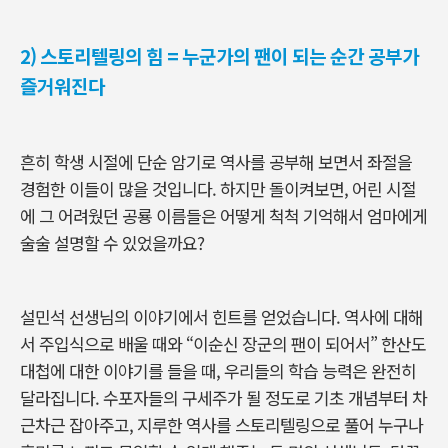
2) 스토리텔링의 힘 = 누군가의 팬이 되는 순간 공부가
즐거워진다
흔히 학생 시절에 단순 암기로 역사를 공부해 보면서 좌절을
경험한 이들이 많을 것입니다
.
하지만 돌이켜보면
,
어린 시절
에 그 어려웠던 공룡 이름들은 어떻게 척척 기억해서 엄마에게
술술 설명할 수 있었을까요
?
설민석 선생님의 이야기에서 힌트를 얻었습니다
.
역사에 대해
서 주입식으로 배울 때와
“
이순신 장군의 팬이 되어서
”
한산도
대첩에 대한 이야기를 들을 때
,
우리들의 학습 능력은 완전히
달라집니다
.
수포자들의 구세주가 될 정도로 기초 개념부터 차
근차근 잡아주고
,
지루한 역사를 스토리텔링으로 풀어 누구나