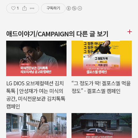
1
구독하기
애드이야기/CAMPAIGN의 다른 글 보기
LG DIOS 오브제컬렉션 김치
“그 정도가 딱! 겔포스엘 먹을
톡톡 | 안성재가 여는 미식의
정도” - 겔포스엘 캠페인
공간, 미식전문보관 김치톡톡
캠페인