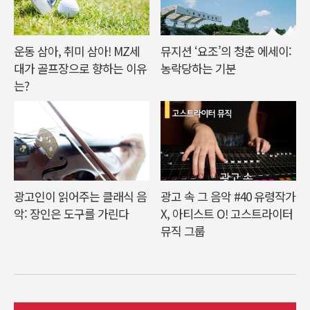
운동 삼아, 취미 삼아! MZ세
뮤지션 ‘요조’의 청춘 에세이:
대가 골프장으로 향하는 이유
농락당하는 기분
는?
광고인이 읽어주는 클래식 음
광고 속 그 음악 #40 유령작가
악: 장인은 도구를 가린다
X, 아티스트 O! 고스트라이터
뮤직 그룹