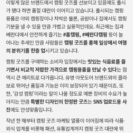
이렇게 많은 브랜드에서 캠핑 굿즈를 선보이고 있음에도 출시
가 됐다 하면 품절 대란이 이어지고 있습니다. 출시되는 캠핑
용품은 야외 캠핑장이나 차박은 물론, 공원이나 집에서도 캠핑
기분을 낼 수 있을 만큼 가볍고 실용적인데요. 최근에는 집과
베란다에서 안전하게 즐기는
#홈캠핑, #베란다캠핑
등이 늘
어나는 추세인 만큼 사람들은
캠핑 굿즈를 통해 일상에서 여행
의 분위기를 한층 업
시키고 있습니다.
캠핑 굿즈를 구매하는 소비자 입장에서는
맛있는 식음료를 즐
기면서 비교적 저렴한 가격으로 캠핑용품을 만날 수 있다
는 점
역시 큰 메리트로 다가옵니다. 유명 아웃도어 브랜드와의 콜라
보로 뛰어난 품질과 기능은 이미 보장되어 있기 때문이죠. 또
한, ‘감성 캠핑’이라는 말이 나올 정도로 예쁜 장비의 수요가 높
아지는 만큼
특별한 디자인의 한정판 굿즈
는
SNS 업로드용 사
진
에도 안성맞춤입니다.
작년 한 해부터 캠핑 굿즈 마케팅 열풍이 이어짐에 따라 식품∙
외식 업계를 비롯해 패션, 유통업계까지 캠핑 굿즈 대란에 뛰