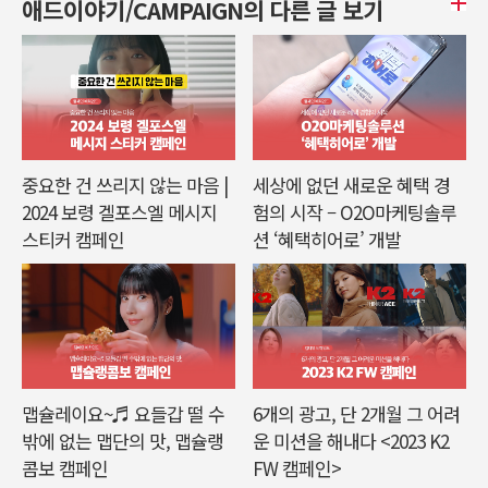
애드이야기/CAMPAIGN의 다른 글 보기
중요한 건 쓰리지 않는 마음 |
세상에 없던 새로운 혜택 경
2024 보령 겔포스엘 메시지
험의 시작 – O2O마케팅솔루
스티커 캠페인
션 ‘혜택히어로’ 개발
맵슐레이요~♬ 요들갑 떨 수
6개의 광고, 단 2개월 그 어려
밖에 없는 맵단의 맛, 맵슐랭
운 미션을 해내다 <2023 K2
콤보 캠페인
FW 캠페인>