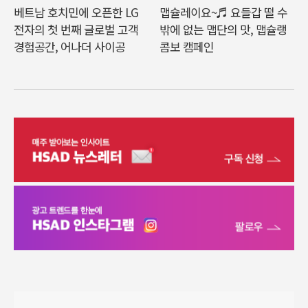
베트남 호치민에 오픈한 LG
맵슐레이요~♬ 요들갑 떨 수
전자의 첫 번째 글로벌 고객
밖에 없는 맵단의 맛, 맵슐랭
경험공간, 어나더 사이공
콤보 캠페인