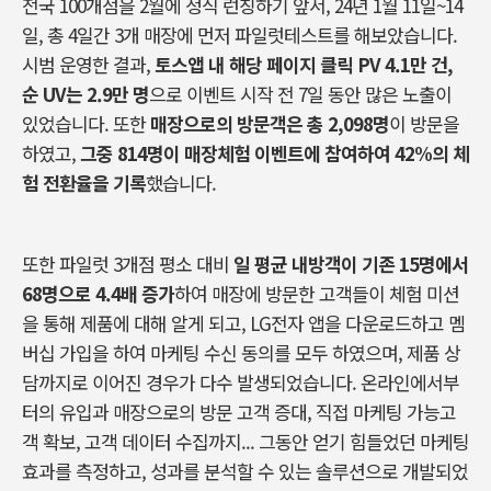
전국 100개점을 2월에 정식 런칭하기 앞서, 24년 1월 11일~14
일, 총 4일간 3개 매장에 먼저 파일럿테스트를 해보았습니다.
시범 운영한 결과,
토스앱 내 해당 페이지 클릭 PV 4.1만 건,
순 UV는 2.9만 명
으로 이벤트 시작 전 7일 동안 많은 노출이
있었습니다. 또한
매장으로의 방문객은 총 2,098명
이 방문을
하였고,
그중 814명이 매장체험 이벤트에 참여하여 42%의 체
험 전환율을 기록
했습니다.
또한 파일럿 3개점 평소 대비
일 평균 내방객이 기존 15명에서
68명으로 4.4배 증가
하여 매장에 방문한 고객들이 체험 미션
을 통해 제품에 대해 알게 되고, LG전자 앱을 다운로드하고 멤
버십 가입을 하여 마케팅 수신 동의를 모두 하였으며, 제품 상
담까지로 이어진 경우가 다수 발생되었습니다. 온라인에서부
터의 유입과 매장으로의 방문 고객 증대, 직접 마케팅 가능고
객 확보, 고객 데이터 수집까지... 그동안 얻기 힘들었던 마케팅
효과를 측정하고, 성과를 분석할 수 있는 솔루션으로 개발되었