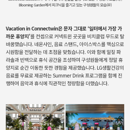
Blooming Garden에서 피크닉을 즐기고 있는 구성원들의 모습(우)
Vacation in Connectwin
은 문자 그대로
‘
일터에서 가장 가
까운 휴양지
’
를 컨셉으로 커넥트윈 곳곳을 비치클럽 무드로 탈
바꿈했습니다
.
네온사인
,
음료 스탠드
,
아이스박스를 핵심으로
시원함을 전달하는 데 초점을 맞췄습니다
.
이와 함께 밀짚 파
라솔과 빈백으로 휴식 공간을 조성하여 구성원들에게 정말 휴
양지로 순간 이동한 듯한 경험을 제공했습니다
. LG
생활건강의
음료를 무료로 제공하는
Summer Drink
프로그램을 함께 진
행하여 음악과 휴식에 직관적인 청량함을 더했습니다
.