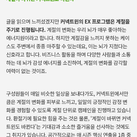
글을 읽으며 느끼셨겠지만
커넥트윈의
EX
프로그램은 계절을
주기로 진행됩니다
.
계절의 변화는 우리 뇌가 매우 좋아하는
에너지원이라고 합니다
.
하지만 계절감을 느끼지 못하는 케이
스도 주변에서 종종 마주할 수 있는데요
,
이는 뇌가 지쳤다는
신호라고 합니다
.
비즈니스 활동을 하며 다양한 사람들과 소통
하는 데 뇌가 감성 에너지를 소진하여
,
계절의 변화를 감각할
여력이 없는 것이죠.
구성원들이 매일 비슷한 일상을 보내다가도
,
커넥트윈에서만
큼은 계절의 변화를 피부로 느끼고
,
일말의 긍정적인 감정 변
화를 경험할 수 있도록 계절 단위로 캠페인을 진행하고 있습니
다
.
환절기에 필요한 힘을 주는 것은 물론
, ‘
계절이 바뀌면 커넥
트윈도 바뀐다
’
는 기대감과 소소한 즐거움을 선사하는 것에도
그 취지가 있습니다
.
공간적으로는 매 시즌 핵심 연출을
1
층 중