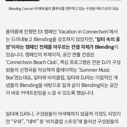
Blending Concert 무대에 올라 플루트를 연주하고 있는 구성원 아티스트의 모습
올여름에 진행한
EX
캠페인
‘Vacation in Connectwin’
에서
는 드러내놓고
Blending
을 강조하지 않았지만
,
‘
일터 속의 휴
양
’
이라는 캠페인 전체를 아우르는 컨셉 자체가
Blending
이
었습니다
.
캠페인의 부제이자
,
공간 연출 컨셉은
‘Connectwin Beach Club’,
핵심 프로그램은 전문
DJ
가 구성
원들의 신청곡을 믹싱하여 플레이하는
‘Summer Music
Box’
였는데요
,
일터와 비치클럽
,
일터와
DJ
라는 이질적인 개
념들의
Blending
을 바탕으로 일과 삶이
Blending
되는 공간
이 바로 커넥트윈임을 느낄 수 있도록 했습니다
.
일터에
DJ
라니
,
구성원들이 어색해하지 않을까 걱정도 되었지
만
“
우와
”, “
대박
”
등
‘
비치클럽 스트릿
’
에 들어선 구성원들의